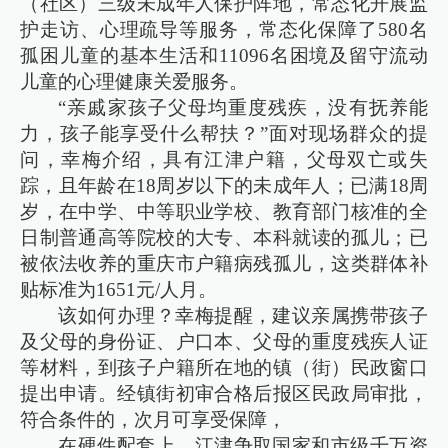
（社区）三级未成年人保护阵地，常态化开展监
护走访、心理疏导等服务，常态化保障了580名
孤困儿童的基本生活和11096名困境及留守流动
儿童的心理健康关爱服务。
“亲戚家孩子父母均重度残疾，没有抚养能
力，孩子能享受什么帮扶？”面对现场群众的提
问，幸梅介绍，具有江津户籍，父母双亡或失
踪，且年龄在18周岁以下的未成年人；已满18周
岁，在中学、中等职业学校、教育部门核准的全
日制普通高等院校的大专、本科就读的孤儿；已
被依法收养的重庆市户籍病残孤儿，这类群体补
贴标准为1651元/人月。
该如何办理？幸梅提醒，建议亲属携带孩子
及父母的身份证、户口本、父母的重度残疾人证
等材料，到孩子户籍所在地的镇（街）民政窗口
提出申请。经镇街初审合格后报区民政局审批，
符合条件的，次月可享受保障，
在硬件配套上，江津争取国家和市级千万资