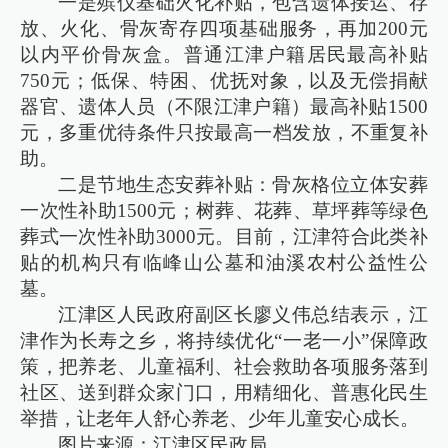
一是殡仪基础火化补贴，包含遗体接运、存
放、火化、骨灰寄存四项基础服务，再加200元
以内平价骨灰盒。普通江津户籍居民最高补贴
750元；低保、特困、优抚对象，以及无偿捐献
器官、遗体人员（不限江津户籍）最高补贴1500
元，多重优待条件只按最高一档发放，不重复补
助。
二是节地生态安葬补贴：骨灰格位立体安葬
一次性补助1500元；树葬、花葬、草坪葬等绿色
葬式一次性补助3000元。目前，江津符合此类补
贴的机构只有临峰山公墓和油溪农村公益性公
墓。
江津区人民政府副区长廖义伟总结表示，江
津作为长寿之乡，将持续优化“一老一小”保障政
策，把养老、儿童福利、社会救助各项服务落到
社区、送到群众家门口，用精细化、普惠化民生
举措，让老年人舒心养老、少年儿童安心成长。
图片来源：江津区民政局