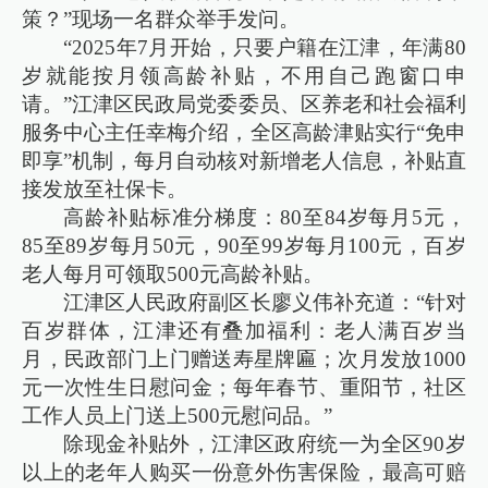
策？”现场一名群众举手发问。
“2025年7月开始，只要户籍在江津，年满80
岁就能按月领高龄补贴，不用自己跑窗口申
请。”江津区民政局党委委员、区养老和社会福利
服务中心主任幸梅介绍，全区高龄津贴实行“免申
即享”机制，每月自动核对新增老人信息，补贴直
接发放至社保卡。
高龄补贴标准分梯度：80至84岁每月5元，
85至89岁每月50元，90至99岁每月100元，百岁
老人每月可领取500元高龄补贴。
江津区人民政府副区长廖义伟补充道：“针对
百岁群体，江津还有叠加福利：老人满百岁当
月，民政部门上门赠送寿星牌匾；次月发放1000
元一次性生日慰问金；每年春节、重阳节，社区
工作人员上门送上500元慰问品。”
除现金补贴外，江津区政府统一为全区90岁
以上的老年人购买一份意外伤害保险，最高可赔