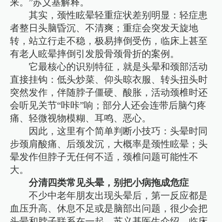
来。”苏义基解释。
其实，颈性眩晕轻重症状差别明显：轻症患
者整日头脑昏沉、不清爽；重症会突发天旋地
转，站立行走不稳，极易摔倒受伤，临床上甚至
有老人眩晕摔倒引发股骨颈骨折的案例。
它最核心的识别特征，就是头晕和颈部活动
直接挂钩：低头炒菜、仰头晾衣服、转头扭头时
突然发作，伴随脖子僵硬、酸胀，活动颈椎时还
会听见关节“咔咔”响；部分人还会连带后脑勺疼
痛、轻微视物模糊、耳鸣、恶心。
因此，这里有个简单判断小技巧：头晕时同
步颈肩酸痛、后颈发沉，大概率是颈性眩晕；头
晕发作但脖子无任何不适，颈椎问题可能性不
大。
分清四类常见头晕，别把小病拖成危症
不少中老年朋友出现头晕后，第一反应都是
血压升高、休息不足或是脑部出问题，很少会把
头晕和脖子联系在一起。苏义基医生介绍，临床