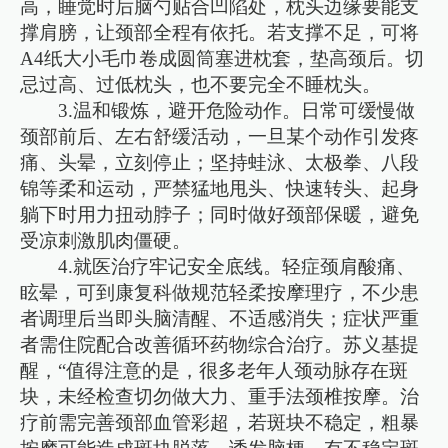
高，睡觉时后脑勺贴合凹陷处，枕头边缘要能支
撑肩膀，让颈部全程有依托。若支撑不足，可将
A4纸大小毛巾卷成圆筒塞进枕套，垫高颈后。切
忌过高、过低枕头，也不要完全不睡枕头。
3.温和锻炼，避开危险动作。日常可缓慢做
颈部前后、左右舒缓活动，一旦某个动作引发疼
痛、头晕，立刻停止；坚持蛙泳、太极拳、八段
锦等柔和运动，严禁猛地甩头、快速转头、起身
躺下时用力扭动脖子；同时做好颈部保暖，避免
受凉刺激肌肉僵硬。
4.就医治疗牢记安全底线。轻症颈肩酸痛、
眩晕，可到康复科做规范轻柔按摩理疗，不少患
者调理后当即头脑清醒、不适感消失；症状严重
者需住院配合改善循环药物综合治疗。苏义基提
醒，“值得注意的是，很多老年人颈动脉存在斑
块，未经检查切勿做大力、重手法颈椎按摩。治
疗前需完善颈部血管彩超，若斑块不稳定，粗暴