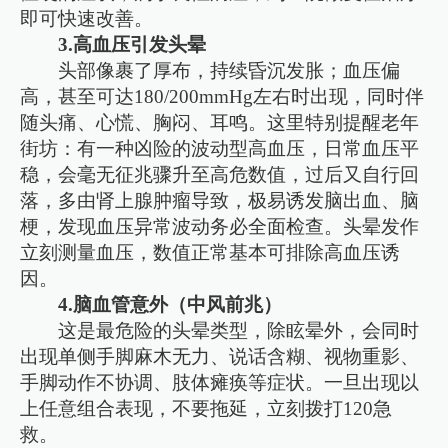
即可快速改善。
3.高血压引发头晕
头部像裹了厚布，持续昏沉发胀；血压偏
高，甚至可达180/200mmHg左右时出现，同时伴
随头痛、心慌、胸闷、耳鸣。这里特别提醒老年
街坊：有一种凶险的波动型高血压，日常血压平
稳，会毫无征兆骤升至高危数值，过后又自行回
落，多由肾上腺肿瘤导致，极易诱发脑出血、脑
梗，发现血压异常波动务必全面检查。头晕发作
立刻测量血压，数值正常基本可排除高血压诱
因。
4.脑血管意外（中风前兆）
这是最危险的头晕类型，除眩晕外，会同时
出现单侧手脚麻木无力、说话含糊、视物重影、
手脚动作不协调、肢体瘫痪等症状。一旦出现以
上任意组合表现，不要拖延，立刻拨打120急
救。