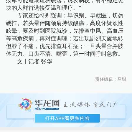
按摩可能造成斑块脱落，诱发脑梗，有不稳定斑
块的人群首选接受温和理疗。”
专家还给特别强调：早识别、早就医，切勿
硬扛。若头晕伴随颈肩持续酸痛，高度怀疑颈性
眩晕，要及时到医院就诊，先排查中风、高血压
等高危疾病，再对症调理；若出现剧烈天旋地转
但脖子不痛，优先排查耳石症；一旦头晕合并肢
体无力、口齿不清、嘴歪，第一时间呼叫急救。
文丨记者 张华
责任编辑：马甜