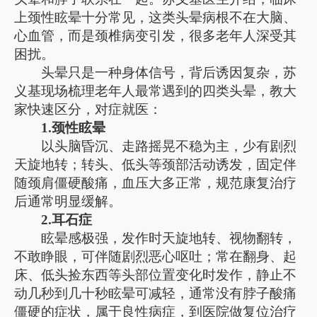
上颈性眩晕十分常见，这类头晕病根不在大脑、
心血管，而是颈椎病变引发，很多老年人深受其
困扰。
头晕只是一种身体信号，背后诱因复杂，苏
义基现场梳理老年人最常遇到的四类头晕，教大
家快速区分，对症就医：
1.颈性眩晕
以头脑昏沉、走路摇晃不稳为主，少有剧烈
天旋地转；转头、低头等颈部活动诱发，固定伴
随颈肩僵硬酸痛，血压大多正常，规范康复治疗
后通常明显缓解。
2.耳石症
眩晕感极强，发作时天旋地转、视物翻转，
不敢睁眼，可伴随剧烈恶心呕吐；常在翻身、起
床、低头捡东西等头部位置变化时发作，静止不
动几秒到几十秒眩晕可减轻，通常没有脖子酸痛
僵硬的症状，属于良性病症，到医院做复位治疗