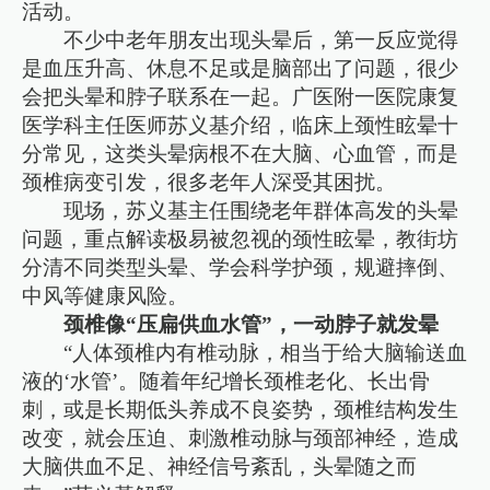
活动。
不少中老年朋友出现头晕后，第一反应觉得
是血压升高、休息不足或是脑部出了问题，很少
会把头晕和脖子联系在一起。广医附一医院康复
医学科主任医师苏义基介绍，临床上颈性眩晕十
分常见，这类头晕病根不在大脑、心血管，而是
颈椎病变引发，很多老年人深受其困扰。
现场，苏义基主任围绕老年群体高发的头晕
问题，重点解读极易被忽视的颈性眩晕，教街坊
分清不同类型头晕、学会科学护颈，规避摔倒、
中风等健康风险。
颈椎像“压扁供血水管”，一动脖子就发晕
“人体颈椎内有椎动脉，相当于给大脑输送血
液的‘水管’。随着年纪增长颈椎老化、长出骨
刺，或是长期低头养成不良姿势，颈椎结构发生
改变，就会压迫、刺激椎动脉与颈部神经，造成
大脑供血不足、神经信号紊乱，头晕随之而