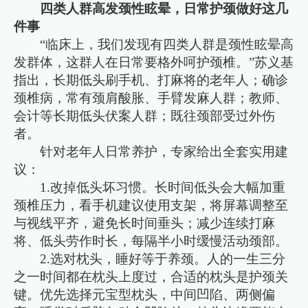
四类人群高发颈性眩晕，日常护颈做好这几
件事
“临床上，我们发现有四类人群是颈性眩晕高
发群体，这群人在日常要格外呵护颈椎。”苏义基
指出，长期低头刷手机、打麻将的老年人；确诊
颈椎病，常有颈肩酸胀、手臂发麻人群；教师、
会计等长期低头伏案人群；既往颈部受过外伤
者。
针对老年人日常养护，专家给出全套实用建
议：
1.改掉低头坏习惯。长时间低头会大幅加重
颈椎压力，看手机建议使用支架，将屏幕调整至
与视线平齐，避免长时间垂头；减少连续打麻
将、低头劳作时长，每隔半小时缓慢活动颈部。
2.选对枕头，睡好等于养颈。人的一生三分
之一时间都在枕头上度过，合适的枕头是护颈关
键。优先选择元宝型枕头，中间凹陷、两侧偏