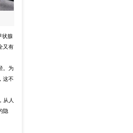
甲状腺
全又有
径。为
，这不
，从人
的隐