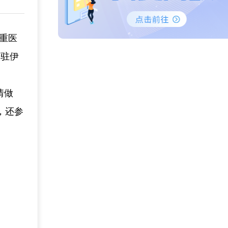
：重医
入驻伊
情做
，还参