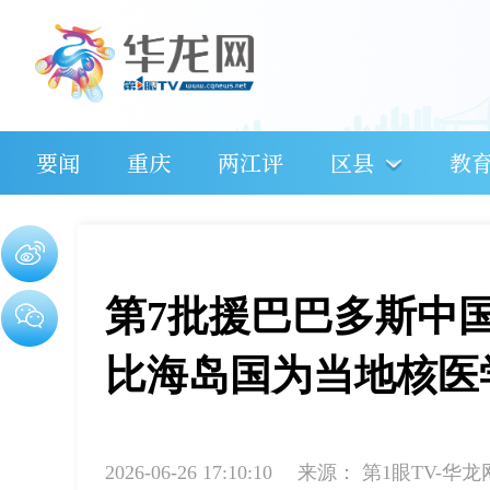
要闻
重庆
两江评
区县
教
第7批援巴巴多斯中
比海岛国为当地核医
2026-06-26 17:10:10
来源：
第1眼TV-华龙