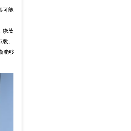
很可能
始，饶茂
点教。
渐能够