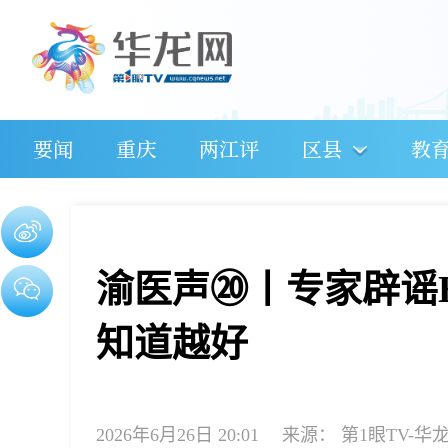
要闻
重庆
两江评
区县
教
渝医声⑳丨专家辟谣
知道越好
2026年6月26日 20:01
来源：
第1眼TV-华