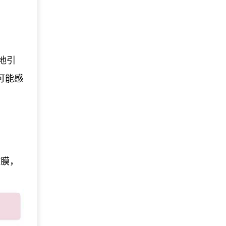
性地引
可能感
黏膜，