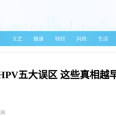
育
文艺
健康
财经
问政
生活
HPV五大误区 这些真相越
龙网