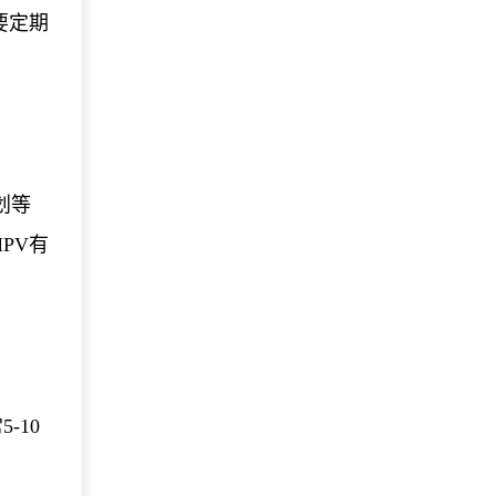
要定期
划等
PV有
-10