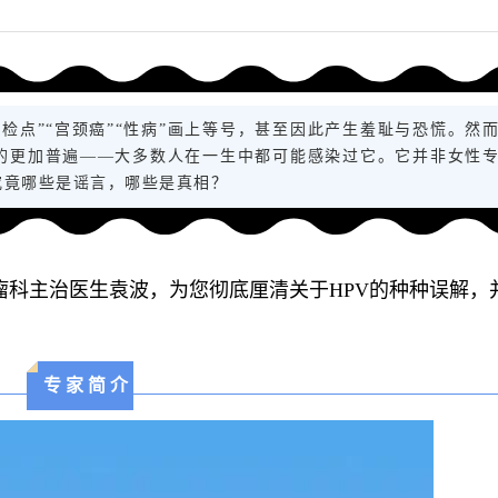
不检点”“宫颈癌”“性病”画上等号，甚至因此产生羞耻与恐慌。然
象的更加普遍——大多数人在一生中都可能感染过它。它并非女性
究竟哪些是谣言，哪些是真相？
瘤科主治医生袁波，为您彻底厘清关于HPV的种种误解，
专 家 简 介