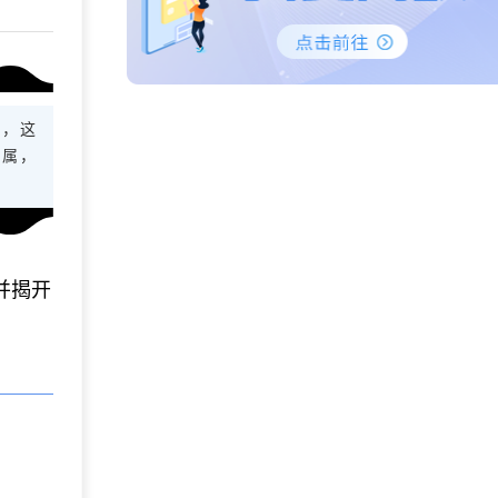
而，这
专属，
并揭开