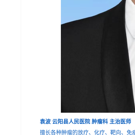
袁波 云阳县人民医院 肿瘤科 主治医师
擅长各种肿瘤的放疗、化疗、靶向、免