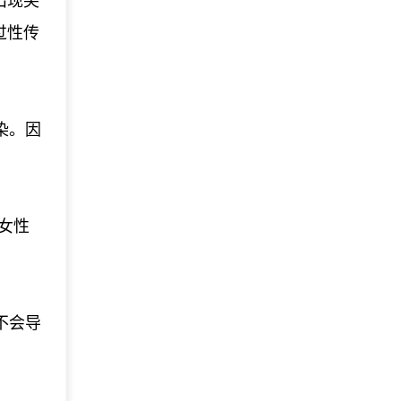
出现尖
过性传
染。因
女性
不会导