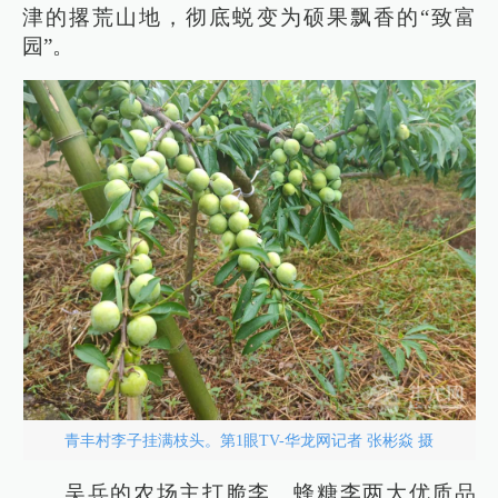
津的撂荒山地，彻底蜕变为硕果飘香的“致富
园”。
青丰村李子挂满枝头。第1眼TV-华龙网记者 张彬焱 摄
吴兵的农场主打脆李、蜂糖李两大优质品