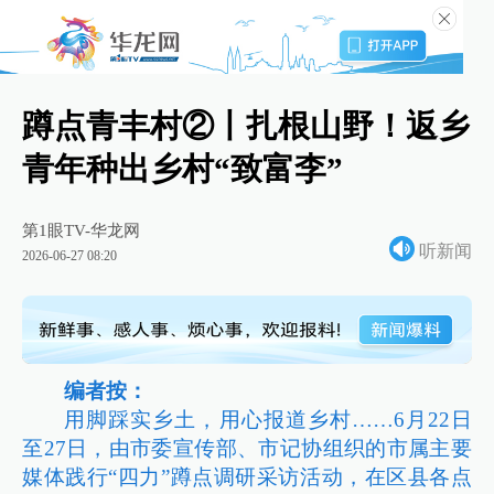
蹲点青丰村②丨扎根山野！返乡
青年种出乡村“致富李”
第1眼TV-华龙网
听新闻
2026-06-27 08:20
编者按：
用脚踩实乡土，用心报道乡村……6月22日
至27日，由市委宣传部、市记协组织的市属主要
媒体践行“四力”蹲点调研采访活动，在区县各点