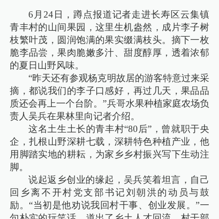
6月24日，蹲点报道记者走进长寿区云集镇
青丰村的山间果园，这里生机盎然，成片李子树
枝繁叶茂，圆润饱满的果实缀满枝头。摘下一枚
脆李品尝，果肉脆嫩多汁、甜度醇厚，透着浓郁
的夏日山野风味。
“昨天还有参观杨克明故居的游客特意过来采
摘，都说我们的李子口感好，再过几天，果品品
质还会再上一个台阶。”兵哥水果种植家庭农场负
责人吴兵在果林里向记者介绍。
这名土生土长的青丰村“80后”，曾就职于央
企，扎根山野深耕七载，深耕特色种植产业，他
用脚踏实地的耕耘，为家乡乡村振兴写下生动注
脚。
说起返乡创业的缘起，吴兵笑着坦言，自己
回乡离不开村党支部书记刘朝洪的动员与鼓
励。“当初是他劝说我回村干事、创业发展。”一
句朴实的玩笑话，道出了乡土人才回流、村干部