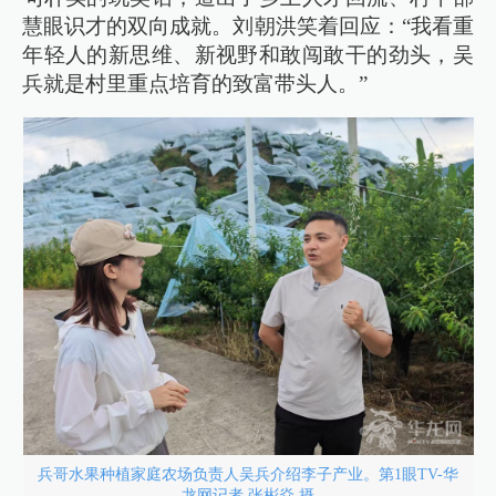
慧眼识才的双向成就。刘朝洪笑着回应：“我看重
年轻人的新思维、新视野和敢闯敢干的劲头，吴
兵就是村里重点培育的致富带头人。”
兵哥水果种植家庭农场负责人吴兵介绍李子产业。第1眼TV-华
龙网记者 张彬焱 摄