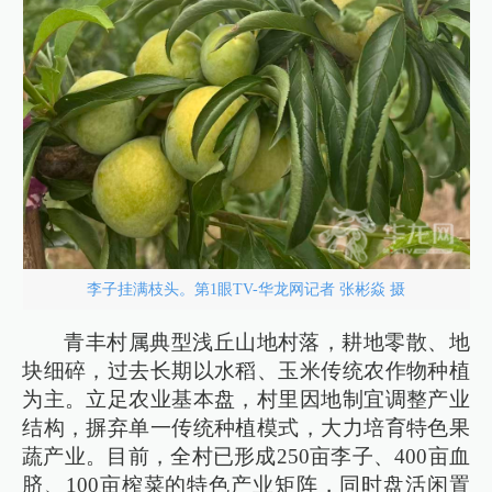
李子挂满枝头。第1眼TV-华龙网记者 张彬焱 摄
青丰村属典型浅丘山地村落，耕地零散、地
块细碎，过去长期以水稻、玉米传统农作物种植
为主。立足农业基本盘，村里因地制宜调整产业
结构，摒弃单一传统种植模式，大力培育特色果
蔬产业。目前，全村已形成250亩李子、400亩血
脐、100亩榨菜的特色产业矩阵，同时盘活闲置