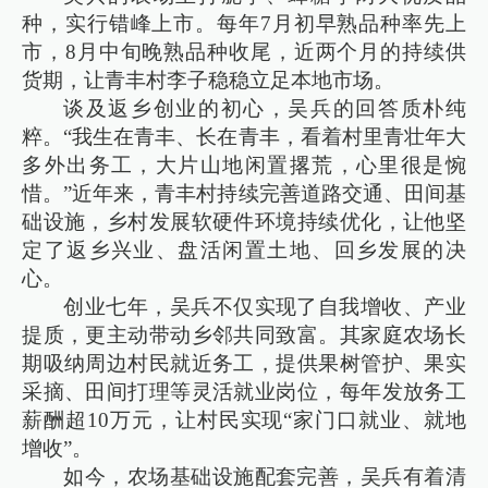
种，实行错峰上市。每年7月初早熟品种率先上
市，8月中旬晚熟品种收尾，近两个月的持续供
货期，让青丰村李子稳稳立足本地市场。
谈及返乡创业的初心，吴兵的回答质朴纯
粹。“我生在青丰、长在青丰，看着村里青壮年大
多外出务工，大片山地闲置撂荒，心里很是惋
惜。”近年来，青丰村持续完善道路交通、田间基
础设施，乡村发展软硬件环境持续优化，让他坚
定了返乡兴业、盘活闲置土地、回乡发展的决
心。
创业七年，吴兵不仅实现了自我增收、产业
提质，更主动带动乡邻共同致富。其家庭农场长
期吸纳周边村民就近务工，提供果树管护、果实
采摘、田间打理等灵活就业岗位，每年发放务工
薪酬超10万元，让村民实现“家门口就业、就地
增收”。
如今，农场基础设施配套完善，吴兵有着清