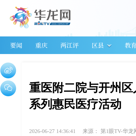
要闻
重庆
两江评
区县
教
重医附二院与开州区
系列惠民医疗活动
2026-06-27 14:36:41
来源：
第1眼TV-华龙