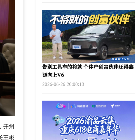
告别工具车的将就 个体户创富伙伴还得鑫
源向上V6
2026-06-26 20:00:13
，开州
长王彬