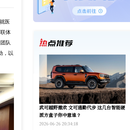
众就医
医联体
家团队
动，以
武可越野撒欢 文可通勤代步 这几台智能硬
派方盒子你中意谁？
2026-06-26 20:34:18