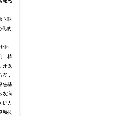
落地见
署医联
态化的
开州区
判，精
，开设
方案，
聚焦基
多发病
医护人
设和技