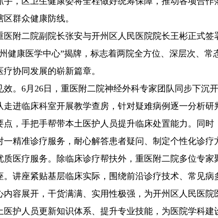
抓手，区卫生健康委将全程做好统筹保障，推动各项合作
辖区群众健康防线。
重医附二院副院长张安与开州区人民医院院长王彬正式签
州健康医学中心”揭牌，标志着两院全方位、深层次、常
医疗协同发展的崭新篇章。
效。6月26日，重医附二院神经外科专家团队同步下沉
队走进临床科室开展教学查房，针对疑难病例逐一分析研
要点，手把手帮带本土医护人员提升临床处置能力。同时
对一精准诊疗服务，耐心解答患者疑问、制定个性化诊疗
优质医疗服务。除临床诊疗帮扶外，重医附二院多位专家
座。讲座紧贴基层临床实际，围绕前沿诊疗技术、常见病
心内容展开，干货满满、实用性极强，为开州区人民医院
土医护人员更新知识体系、提升专业技能，为医院学科建