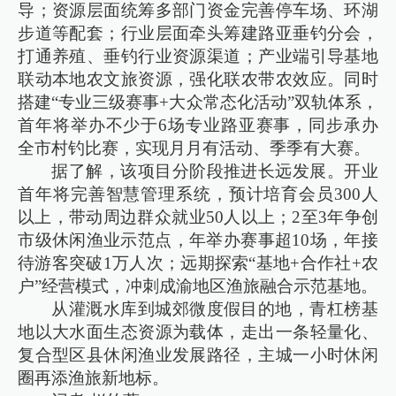
导；资源层面统筹多部门资金完善停车场、环湖
步道等配套；行业层面牵头筹建路亚垂钓分会，
打通养殖、垂钓行业资源渠道；产业端引导基地
联动本地农文旅资源，强化联农带农效应。同时
搭建“专业三级赛事+大众常态化活动”双轨体系，
首年将举办不少于6场专业路亚赛事，同步承办
全市村钓比赛，实现月月有活动、季季有大赛。
据了解，该项目分阶段推进长远发展。开业
首年将完善智慧管理系统，预计培育会员300人
以上，带动周边群众就业50人以上；2至3年争创
市级休闲渔业示范点，年举办赛事超10场，年接
待游客突破1万人次；远期探索“基地+合作社+农
户”经营模式，冲刺成渝地区渔旅融合示范基地。
从灌溉水库到城郊微度假目的地，青杠榜基
地以大水面生态资源为载体，走出一条轻量化、
复合型区县休闲渔业发展路径，主城一小时休闲
圈再添渔旅新地标。