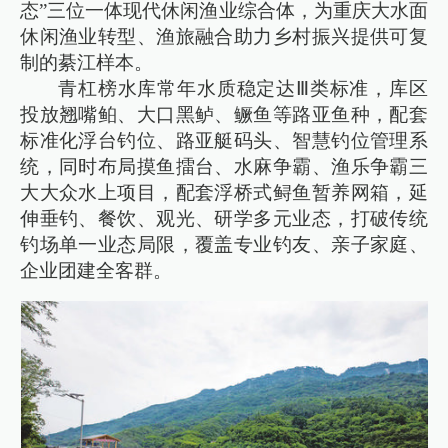
态”三位一体现代休闲渔业综合体，为重庆大水面
休闲渔业转型、渔旅融合助力乡村振兴提供可复
制的綦江样本。
青杠榜水库常年水质稳定达Ⅲ类标准，库区
投放翘嘴鲌、大口黑鲈、鳜鱼等路亚鱼种，配套
标准化浮台钓位、路亚艇码头、智慧钓位管理系
统，同时布局摸鱼擂台、水麻争霸、渔乐争霸三
大大众水上项目，配套浮桥式鲟鱼暂养网箱，延
伸垂钓、餐饮、观光、研学多元业态，打破传统
钓场单一业态局限，覆盖专业钓友、亲子家庭、
企业团建全客群。