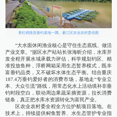
青杠榜路亚垂钓基地一隅。綦江区农业农村委供图
“大水面休闲渔业核心是守住生态底线、做活
产业文章。”据区水产站站长张海昕介绍，水库开
发全程开展水域承载力评估，科学规划钓区、精
准投放鱼种，浮桥网箱采用生态暂养模式，既丰
富垂钓品类，又不破坏水体生态平衡。结合重庆
187.4万垂钓爱好者的消费市场，基地走“专业立
本、大众引流”路线，用常态化水上活动填补非垂
钓时段空白，联动周边果蔬采摘资源，拉长消费
链条，真正把水库水资源转化为富民产业。
区农业农村委全程全方位护航项目落地。在
技术上，持续提供鲟鱼暂养、水生态管护专业指