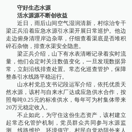
守好生态水源
活水源源不断创收益
近日，雨后山间空气湿润清新，村综治专干
梁正兵沿着应急水源引水渠开展日常巡护。他边
走边俯身清理岸边杂草，仔细查看渠底是否堆积
碎石杂物，排查水渠安全隐患。
梁正兵介绍，山下有水表清晰记录着实时流
量，他们会定时关注数值变化，一旦发现数据异
常，立刻沿线排查处置。常态化巡查管护，保障
整条引水线路平稳运行。
山水村党总支书记段运军介绍，依托优质天
然水源，该村与自来水厂达成应急供水合作，按
照每吨0.25元的标准供水，每年可为村集体带来
20万元稳定收入。
不止如此，为守住这份生态资产，该村建立
起常态化管护机制，党员群众共同参与水源监
测、线路维护、环境值守。村民自觉劝阻外来人