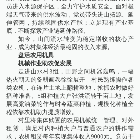
员进入水源保护区，全力守护水质安全。面对极
端天气带来的供水波动，党员带头进山拓源、延
伸管网，持续稳固供水产能；立足现有产业基
底，不断探索产业链延伸路径。
如今，山间流水转变为稳定增收的核心产
业，成为村集体经济最稳固的收入来源。
盘活农用机具
机械作业助农促发展
走进山水村3组，田野之间机器轰鸣，一幅
热火朝天的备耕画卷徐徐展开。村民熟练操作各
类农机，在连片土地上翻耕整地，抢抓农时做好
播种准备。5组种植大户张洪流转千亩土地，发
展高粱油菜轮作与时令蔬菜种植，规模化种植全
程依靠农机助力提质增效。
村里将集体购置的农用机械统一管理、对外
租赁，满足村内种植大户与普通农户的耕作需
求，农机租赁每年实现集体收入9000元。党员干