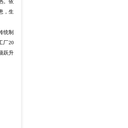
热。依
患，生
传统制
厂20
级跃升