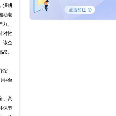
，深耕
推动老
产力。
针对性
。该企
高昂、
介绍，
用4台
全、高
环保节