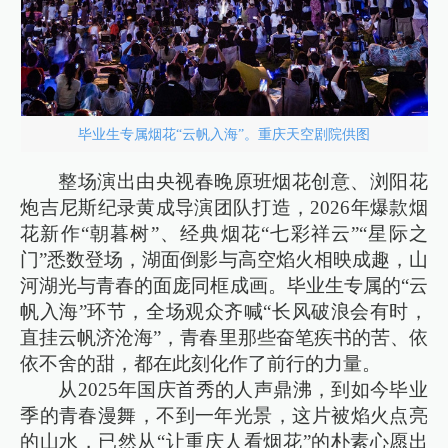
毕业生专属烟花“云帆入海”。重庆天空剧院供图
整场演出由央视春晚原班烟花创意、浏阳花
炮吉尼斯纪录黄成导演团队打造，2026年爆款烟
花新作“朝暮树”、经典烟花“七彩祥云”“星际之
门”悉数登场，湖面倒影与高空焰火相映成趣，山
河湖光与青春的面庞同框成画。毕业生专属的“云
帆入海”环节，全场观众齐喊“长风破浪会有时，
直挂云帆济沧海”，青春里那些奋笔疾书的苦、依
依不舍的甜，都在此刻化作了前行的力量。
从2025年国庆首秀的人声鼎沸，到如今毕业
季的青春漫舞，不到一年光景，这片被焰火点亮
的山水，已然从“让重庆人看烟花”的朴素心愿出