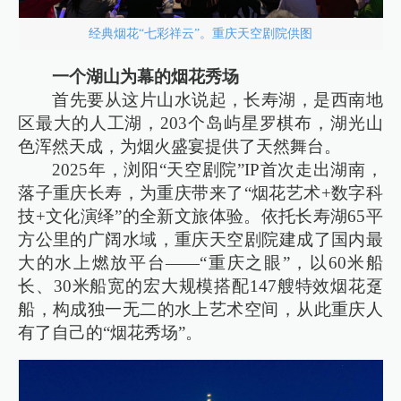
经典烟花“七彩祥云”。重庆天空剧院供图
一个湖山为幕的烟花秀场
首先要从这片山水说起，长寿湖，是西南地
区最大的人工湖，203个岛屿星罗棋布，湖光山
色浑然天成，为烟火盛宴提供了天然舞台。
2025年，浏阳“天空剧院”IP首次走出湖南，
落子重庆长寿，为重庆带来了“烟花艺术+数字科
技+文化演绎”的全新文旅体验。依托长寿湖65平
方公里的广阔水域，重庆天空剧院建成了国内最
大的水上燃放平台——“重庆之眼”，以60米船
长、30米船宽的宏大规模搭配147艘特效烟花趸
船，构成独一无二的水上艺术空间，从此重庆人
有了自己的“烟花秀场”。