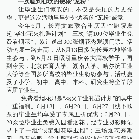
一次暖到心坎的硬核“宠粉”
让毕业生们惊叹的，不仅是头顶的万丈光
华，更是这次活动里里外外透着的“宠粉”诚意。
今年6月，长寿文旅联合重庆天空剧院发
起“毕业花火礼遇计划”，三次“请100位毕业生免
费看烟花”，累计送出300张烟花秀观演门票。活
动热度一路走高，从6月13日多为长寿本地毕业
生参与，到6月20日吸引重庆各大高校学子，再
到今天，北京体育大学、湖南大学、哈尔滨工业
大学等全国多所高校的毕业生纷纷参与，活动惠
及了小学、初中、高中、本科、研究生等全学段
应届毕业生。
免费看烟花只是“花火毕业礼遇计划”的其中
一重福利。6月13日、6月20日、6月27日线下购
票的毕业生均享受了专属五折优惠；6月20日，
20余位毕业生免费入园看烟花，经专业摄影师记
录下了一组“限定烟花毕业照”；三场烟花秀期
间，身着校服、学士服到场的毕业生还现场领取