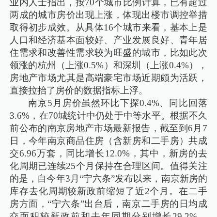
业内人士指出，按70个城市比例计算，已有超过
两成的城市房价出现上涨，体现出楼市调控举措
取得初步成效。从具体16个城市来看，基本上是
人口和经济基本面较好、产业发展良好、青年居
住需求和改善性需求较为旺盛的城市，比如此次
领涨的杭州（上涨0.5%）和深圳（上涨0.4%），
房地产市场尤其是高端豪宅市场近期颇为活跃，
直接拉抬了房价的数据指标上浮。
南京5月房价虽然环比下探0.4%、同比回落
3.6%，在70城统计中仍处于中等水平。根据不久
前公布的南京房地产市场最新报告，截至到6月7
日，今年南京商品住房（含新房和二手房）共成
交6.96万套，同比增长12.0%，其中，新房的去
化周期已连续25个月保持在合理区间。值得关注
的是，自今年3月“宁六条”发布以来，南京新房的
库存去化周期较新政前缩短了近2个月。在二手
房方面，“宁六条”出台后，南京二手房的日均成
交面积较新政前和去年同期分别增长29.2%、