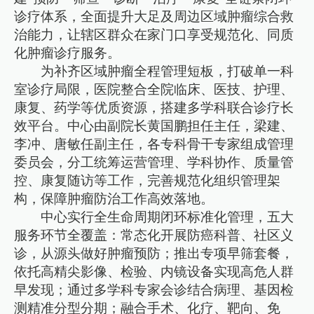
诊疗体系，全面提升大足及周边区域肿瘤综合救
治能力，让辖区群众在家门口享受规范化、同质
化肿瘤诊疗服务。
为补齐区域肿瘤全程管理短板，打破单一科
室诊疗局限，医院整合全院临床、医技、护理、
康复、药学等优质资源，搭建多学科联合诊疗长
效平台。中心由副院长黄国鹏担任主任，梁建、
李冲、唐敏任副主任，各专科骨干专家组成管理
委员会，分工统筹运营管理、学科协作、质量管
控、康复随访等工作，完善规范化组织管理架
构，保障肿瘤防治工作高效落地。
中心实行全生命周期闭环标准化管理，五大
服务环节全覆盖：常态化开展防癌科普、社区义
诊，从源头做好肿瘤预防；推出专项早筛套餐，
依托高精尖影像、检验、内镜设备实现高危人群
早发现；通过多学科专家会诊结合病理、基因检
测精准分型分期；融合手术、化疗、靶向、免