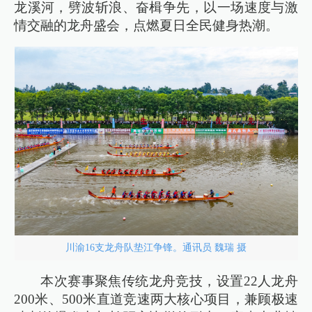
龙溪河，劈波斩浪、奋楫争先，以一场速度与激
情交融的龙舟盛会，点燃夏日全民健身热潮。
川渝16支龙舟队垫江争锋。通讯员 魏瑞 摄
本次赛事聚焦传统龙舟竞技，设置22人龙舟
200米、500米直道竞速两大核心项目，兼顾极速