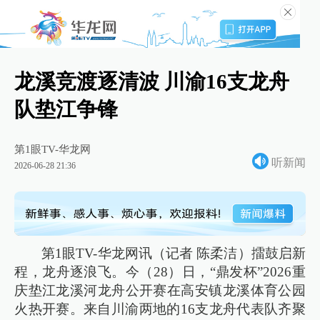
龙溪竞渡逐清波 川渝16支龙舟
队垫江争锋
第1眼TV-华龙网
听新闻
2026-06-28 21:36
第1眼TV-华龙网讯（记者 陈柔洁）擂鼓启新
程，龙舟逐浪飞。今（28）日，“鼎发杯”2026重
庆垫江龙溪河龙舟公开赛在高安镇龙溪体育公园
火热开赛。来自川渝两地的16支龙舟代表队齐聚