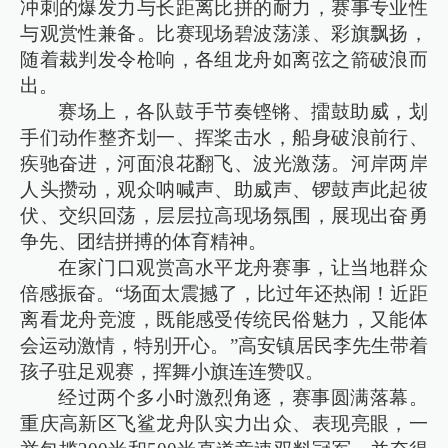
冲刺的爆发力与长距离比拼的耐力，赛事专业性
与观赏性兼备。比赛现场碧波荡漾、彩旗飘扬，
随着裁判发令枪响，各组龙舟如离弦之箭破浪而
出。
赛场上，各队鼓手节奏铿锵、擂鼓助威，划
手们动作整齐划一、挥桨击水，船身破浪前行、
疾驰奋进，河面浪花翻飞、波光激荡。河岸两岸
人头攒动，观众呐喊声、助威声、锣鼓声此起彼
伏、交织回荡，层层拉高现场氛围，展现出奋勇
争先、团结拼搏的体育精神。
在家门口观赏高水平龙舟赛事，让当地群众
倍感振奋。“场面太震撼了，比过年还热闹！近距
离看龙舟竞渡，既能感受传统民俗魅力，又能体
会运动激情，特别开心。”高安镇居民李先生带着
孩子驻足观赛，挥舞小旗连连赞叹。
经过两个多小时激烈角逐，赛事圆满落幕。
重庆高新区飞鲨龙舟队实力出众、表现亮眼，一