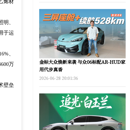
乙烯材
照明、
用于运
16%、
金标大众焕新来袭 与众06标配AR-HUD家
600万
用代步真香
2026-06-28 20:01:36
术壁垒