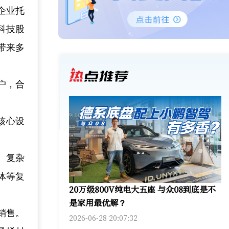
企业托
科技股
带来多
户，合
核心设
、复杂
体等复
20万级800V纯电大五座 与众08到底是不
是家用最优解？
销售。
2026-06-28 20:07:32