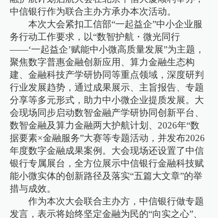
中信银行作为联合主办方承办本次活动。
本次大会紧扣工信部“一起益企”中小企业服
务行动工作要求，以“数智护航・微光同行
——‘一起益企’赋能中小微高质量发展”为主题，
聚焦数字普惠金融创新应用、算力金融生态构
建、金融科技产学研协同等重点领域，深度研判
行业发展趋势，通过成果展示、主旨报告、专题
分享等多元形式，助力中小微企业提质发展。大
会现场同步启动数智金融产学研协同创新平台、
数智金融及算力金融两大护航计划、2026年“数
据要素×金融服务”大赛等专题活动，并发布2026
年度数字金融成果案例。大会现场还设置了中信
银行专属展台，全方位展示中信银行金融科技赋
能小微实体的创新路径及落实“五篇大文章”的举
措与成效。
作为本次大会联合主办方，中信银行做专题
发言，表示将始终坚定金融为民的“向实之心”、