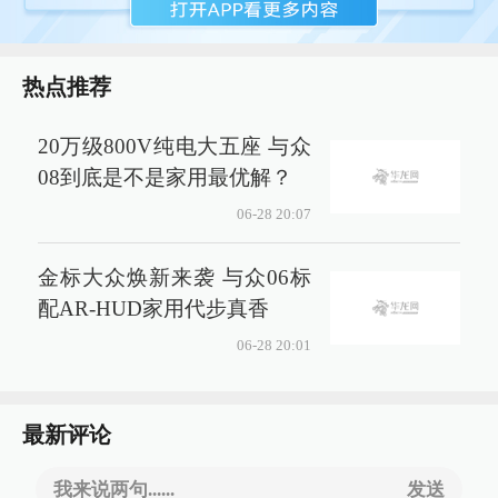
热点推荐
20万级800V纯电大五座 与众
08到底是不是家用最优解？
06-28 20:07
金标大众焕新来袭 与众06标
配AR-HUD家用代步真香
06-28 20:01
最新评论
我来说两句......
发送