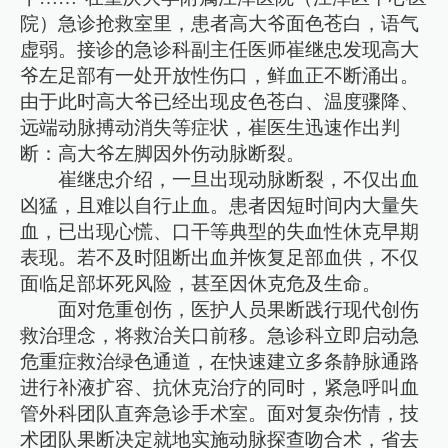
院）急诊抢救室里，患者高大爷面色苍白，语气
虚弱。接诊的急诊科副主任医师崔继忠发现高大
爷左足部有一处开放性伤口，鲜血正不断涌出。
由于此时高大爷已经出现皮色苍白、温度骤降、
远端动脉搏动消失等症状，崔医生迅速作出判
断：高大爷左脚因外伤动脉断裂。
崔继忠介绍，一旦出现动脉断裂，不仅出血
凶猛，且难以自行止血。患者因短时间内大量失
血，已出现心慌、口干等典型的失血性休克早期
表现。若不及时阻断出血并恢复足部血供，不仅
面临足部坏死风险，甚至因休克危及生命。
面对危重创伤，医护人员果断践行现代创伤
救治理念，将救治关口前移。急诊科立即启动急
危重症救治绿色通道，在快速建立多条静脉通路
进行补液扩容、抗休克治疗的同时，紧急呼叫血
管外科团队直奔急诊手术室。面对复杂伤情，技
术团队果断决定就地实施动脉探查吻合术，省去