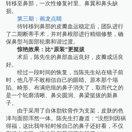
转移至鼻部，一次性修复衬里、鼻翼和鼻头缺
损。
第三期：画龙点睛
待转移到鼻部的皮瓣血运稳定后，团队进行
了二期断蒂手术，并对鼻根部进行精细修整，确
保鼻型与面部轮廓和谐过渡。
惊艳效果：比“原装”更挺拔
术后，陈先生的鼻部血运良好，皮瓣成活良
好。
经过一段时间的恢复，当陈先生站在镜子前
时，他几乎不敢相信自己的眼睛。原本那个塌
陷、畸形、布满疤痕的鼻子消失了，取而代之的
是一个轮廓清晰、鼻尖圆润、鼻梁挺拔的新鼻
子。
由于采用了自体肋软骨作为支架，皮肤的色
泽与面部浑然一体。陈先生打趣道：“没想到因祸
得福，这比我年轻时候自己的鼻子还好看，不仅