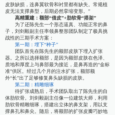
皮肤缺损，连鼻翼软骨和衬里都有缺失。常规植
皮无法支撑鼻型，后期必然挛缩变形。”
高精重建：额部“借皮”+肋软骨“搭架”
为了还陈先生一个形态逼真、功能正常的鼻
子，刘剑毅副主任率领鼻整形团队制定了极具挑
战性的三期手术方案：
第一期：埋下“种子”
团队首先在陈先生的额部皮肤下埋入扩张
器。之所以选择额部，是因为额部皮肤在色泽、
质地和厚度上与鼻部最为接近，是鼻再造的“金标
准”供区。经过几个月的注水扩张，额部额
外“长”出了足够修复鼻头缺损的皮肤。
第二期：精雕细琢
待扩张成熟后，手术团队取出了陈先生的自
体肋软骨。刘剑毅副主任像一位建筑大师，利用
肋软骨精雕细琢，搭建出立体的鼻支架，用以支
撑鼻孔和鼻尖。随后，将额部的扩张皮瓣巧妙地