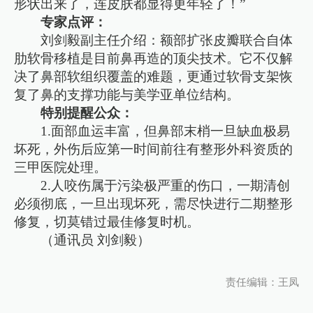
形状出来了，连皮肤都显得更年轻了！”
专家点评：
刘剑毅副主任介绍：额部扩张皮瓣联合自体
肋软骨移植是目前鼻再造的顶尖技术。它不仅解
决了鼻部软组织覆盖的难题，更通过软骨支架恢
复了鼻的支撑功能与美学亚单位结构。
特别提醒公众：
1.面部血运丰富，但鼻部末梢一旦缺血极易
坏死，外伤后应第一时间前往有整形外科资质的
三甲医院处理。
2.人咬伤属于污染极严重的伤口，一期清创
必须彻底，一旦出现坏死，需尽快进行二期整形
修复，切莫错过最佳修复时机。
（通讯员 刘剑毅）
责任编辑：王凤