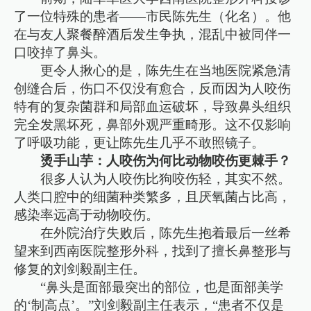
了一位特殊的患者——市民陈先生（化名）。他
在与友人聚餐醉酒后发生争执，混乱中被同伴一
口咬掉了鼻头。
更令人揪心的是，陈先生在当地医院紧急清
创缝合后，伤口不仅没有愈合，反而因为人咬伤
特有的复杂菌群和局部血运破坏，导致鼻头组织
完全发黑坏死，鼻部外观严重畸形。这不仅影响
了呼吸功能，更让陈先生几乎不敢照镜子。
烫手山芋：人咬伤为何比动物咬伤更棘手？
很多人认为人咬伤比狗咬伤轻，其实不然。
人类口腔中的细菌种类繁多，且厌氧菌占比高，
感染率远高于动物咬伤。
在外院治疗失败后，陈先生抱着最后一丝希
望来到西南医院整形外科，找到了擅长鼻整形与
修复的刘剑毅副主任。
“鼻头是面部最突出的部位，也是面部美学
的‘制高点’。”刘剑毅副主任表示，“患者不仅是