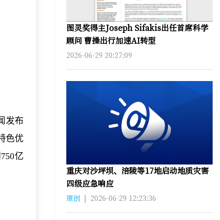
图灵奖得主Joseph Sifakis出任首席科学
顾问 曹操出行加速AI转型
2026-06-29 20:27:09
闻发布
特色优
50亿
重庆对沙坪坝、涪陵等17地启动地质灾害
四级应急响应
原创
|
2026-06-29 12:23:36