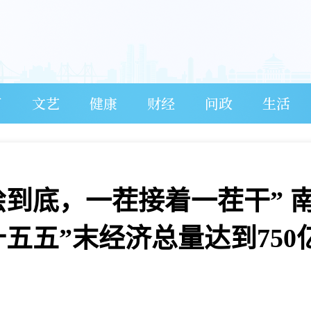
育
文艺
健康
财经
问政
生活
绘到底，一茬接着一茬干” 
五五”末经济总量达到750