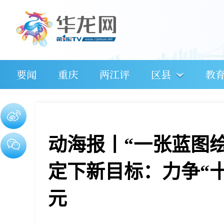
要闻
重庆
两江评
区县
教
动海报丨“一张蓝图
定下新目标：力争“十
元