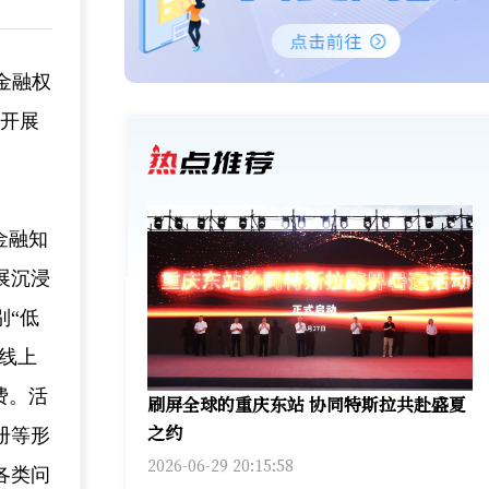
金融权
，开展
金融知
展沉浸
别“低
线上
费。活
刷屏全球的重庆东站 协同特斯拉共赴盛夏
之约
册等形
2026-06-29 20:15:58
各类问