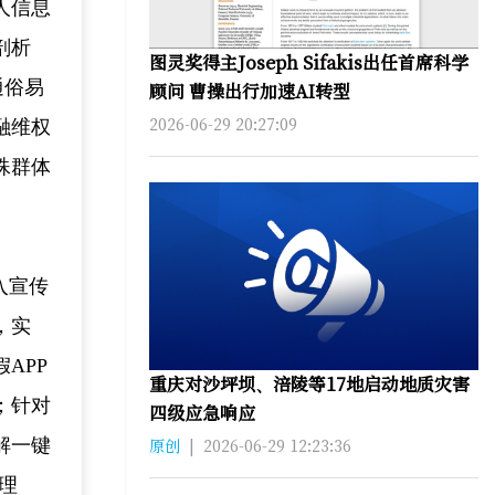
人信息
剖析
图灵奖得主Joseph Sifakis出任首席科学
通俗易
顾问 曹操出行加速AI转型
2026-06-29 20:27:09
融维权
殊群体
入宣传
，实
APP
重庆对沙坪坝、涪陵等17地启动地质灾害
；针对
四级应急响应
解一键
原创
|
2026-06-29 12:23:36
理