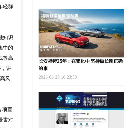
年轻群
融知识
集中的
钱等高
长安福特25年：在变化中 坚持做长期正确
的事
路，讲
2026-06-29 16:23:33
于高风
专项宣
侵害对