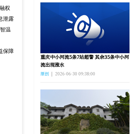
融权
息泄露
数智温
益保障
重庆中小河流5条7站超警 其余35条中小河
流出现涨水
原创
|
2026-06-30 09:38:00