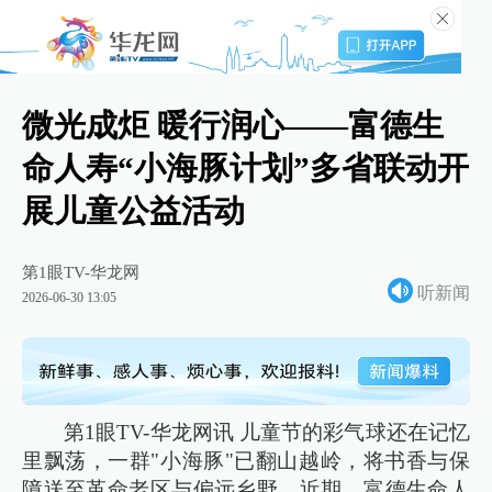
微光成炬 暖行润心——富德生
命人寿“小海豚计划”多省联动开
展儿童公益活动
第1眼TV-华龙网
听新闻
2026-06-30 13:05
第1眼TV-华龙网讯 儿童节的彩气球还在记忆
里飘荡，一群"小海豚"已翻山越岭，将书香与保
障送至革命老区与偏远乡野。近期，富德生命人