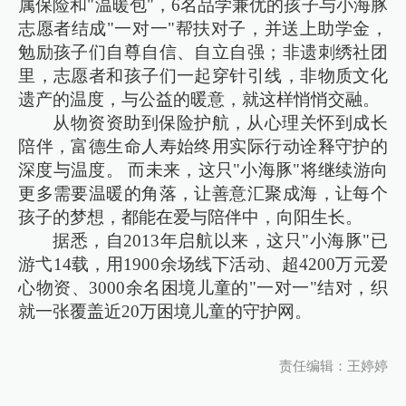
属保险和"温暖包"，6名品学兼优的孩子与小海豚
志愿者结成"一对一"帮扶对子，并送上助学金，
勉励孩子们自尊自信、自立自强；非遗刺绣社团
里，志愿者和孩子们一起穿针引线，非物质文化
遗产的温度，与公益的暖意，就这样悄悄交融。
从物资资助到保险护航，从心理关怀到成长
陪伴，富德生命人寿始终用实际行动诠释守护的
深度与温度。 而未来，这只"小海豚"将继续游向
更多需要温暖的角落，让善意汇聚成海，让每个
孩子的梦想，都能在爱与陪伴中，向阳生长。
据悉，自2013年启航以来，这只"小海豚"已
游弋14载，用1900余场线下活动、超4200万元爱
心物资、3000余名困境儿童的"一对一"结对，织
就一张覆盖近20万困境儿童的守护网。
责任编辑：王婷婷