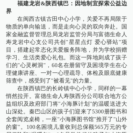
福建龙岩&陕西镇巴：因地制宜探索公益边
界
在闽西古镇古田中心小学，关爱不再局限于
物质的单向输送，而是走向心灵的双向奔赴。国
家金融监督管理总局龙岩监管分局与富德生命人
寿龙岩中心支公司共创"星星点灯 爱心驿站"项
目，搭建起常态化关爱服务阵地，并为学校捐赠
学习、生活类爱心礼包。而这一阵地则成了孩子
们的"心灵树洞"，60名在册留守及困境学生在心
理健康讲座、一对一心理疏导、体检及眼底健康
筛查中，感受到了"被看见"的力量。
在陕西镇巴的长岭镇中心小学，同样的一幕
悄然拉开。富德生命人寿陕西分公司联合地方公
益组织及政府部门将"小海豚计划"的温暖送进大
山深处。秦巴山区的孩子们迎来了5300册图书和
全套阅览桌椅，一座"小海豚图书馆"推开了"山外
的窗"。100名困境儿童收到总保额565万元的专