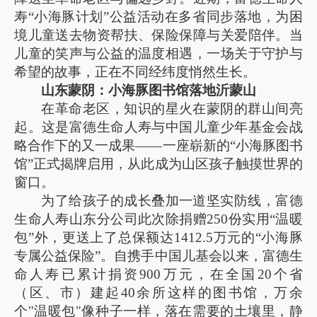
寿“小海豚计划”公益活动在多省同步落地，为困
境儿童送去物资帮扶、保险保障与关爱陪伴。当
儿童的笑声与公益的温度相遇，一场关于守护与
希望的故事，正在不同经纬度悄然生长。
山东蒙阴：小海豚图书馆落地沂蒙山
在革命老区，知识的星火在蒙阴的群山间亮
起。这是富德生命人寿与中国儿童少年基金会战
略合作下的又一成果——一座崭新的“小海豚图书
馆”正式揭牌启用，从此成为山区孩子触摸世界的
窗口。
为了给孩子的成长叠加一道坚实防线，富德
生命人寿山东分公司此次除捐赠250份实用“温暖
包”外，更送上了总保额达1412.5万元的“小海豚
专属公益保险”。自携手中国儿基会以来，富德生
命人寿已累计捐资900万元，在全国20个省
（区、市）建起40余所这样的图书馆，万余
个"温暖包"像种子一样，落在需要的土壤里，静