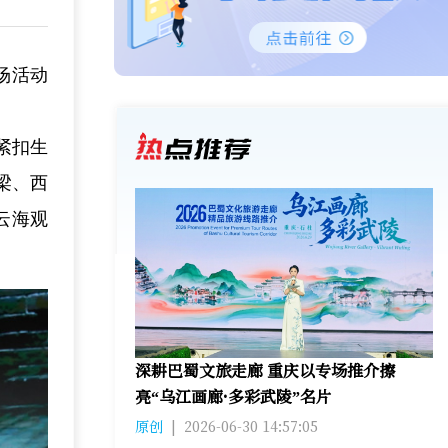
场活动
紧扣生
梁、西
云海观
深耕巴蜀文旅走廊 重庆以专场推介擦
亮“乌江画廊·多彩武陵”名片
原创
|
2026-06-30 14:57:05