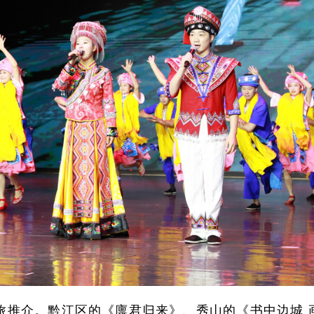
旅推介。黔江区的《廪君归来》、秀山的《书中边城 