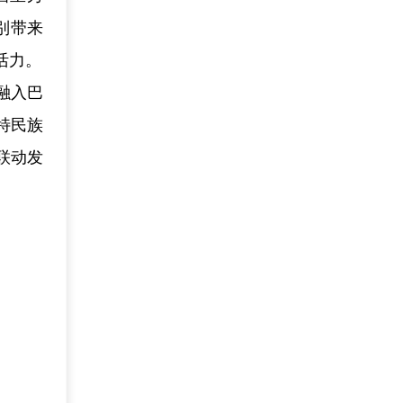
别带来
活力。
融入巴
特民族
联动发