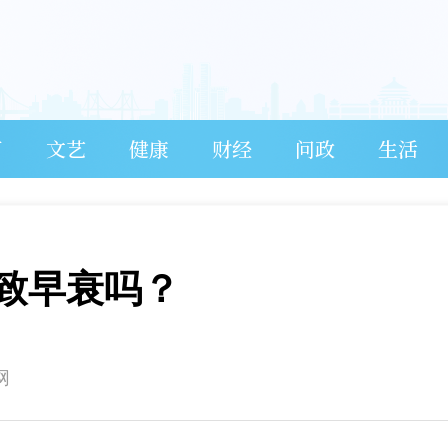
育
文艺
健康
财经
问政
生活
致早衰吗？
网