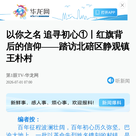
以你之名 追寻初心①丨红旗背
后的信仰——踏访北碚区静观镇
王朴村
第1眼TV-华龙网
听新闻
2026-07-01 07:00
编者按：
百年征程波澜壮阔，百年初心历久弥坚。巴
渝大地上，一批以革命先烈姓名镌刻的村镇，是