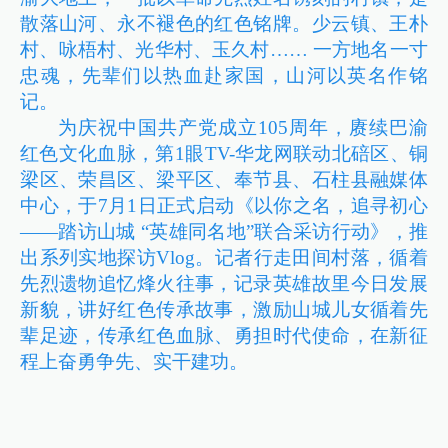
散落山河、永不褪色的红色铭牌。少云镇、王朴
村、咏梧村、光华村、玉久村…… 一方地名一寸
忠魂，先辈们以热血赴家国，山河以英名作铭
记。
为庆祝中国共产党成立105周年，赓续巴渝
红色文化血脉，第1眼TV-华龙网联动北碚区、铜
梁区、荣昌区、梁平区、奉节县、石柱县融媒体
中心，于7月1日正式启动《以你之名，追寻初心
——踏访山城 “英雄同名地”联合采访行动》，推
出系列实地探访Vlog。记者行走田间村落，循着
先烈遗物追忆烽火往事，记录英雄故里今日发展
新貌，讲好红色传承故事，激励山城儿女循着先
辈足迹，传承红色血脉、勇担时代使命，在新征
程上奋勇争先、实干建功。