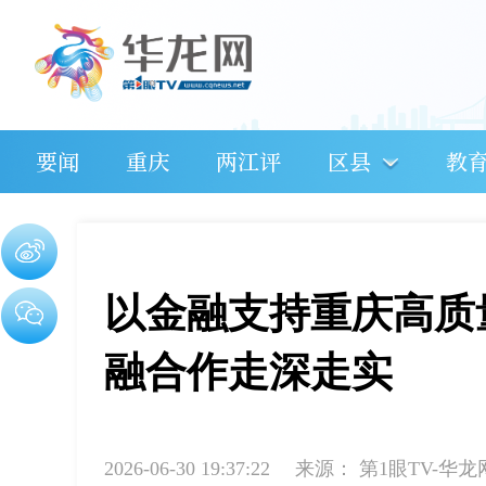
要闻
重庆
两江评
区县
教
以金融支持重庆高质
融合作走深走实
2026-06-30 19:37:22
来源：
第1眼TV-华龙