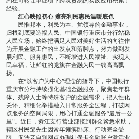
约在可转让单证项下跨境贸易的实践应用积累了
经验。
红心映照初心 擦亮利民惠民温暖底色
民惟邦本，利民为本。党领导的金融事业，
归根到底要造福人民。中国银行重庆市分行站稳
人民立场，始终把满足人民对美好生活的向往作
为开展金融工作的出发点和落脚点，努力做到发
展利民、服务惠民，不断增进人民福祉、实现人
民幸福，让鲜红的党旗在金融为民一线高高飘
扬。
在“以客户为中心”理念的指导下，中国银行
重庆市分行持续强化基础金融服务，聚焦老年群
体、残障人士等特殊客户的金融需求，把人性化
关怀、精细化举措融入日常服务全过程，打破网
点服务的空间局限，用心打通金融服务“最后一公
里”。近日，綦江支行营业部接到群众紧急求助，
辖区村民邹先生因常年瘫痪卧床、行动完全受
限，无法亲自到网点办理社保卡金融账户激活业