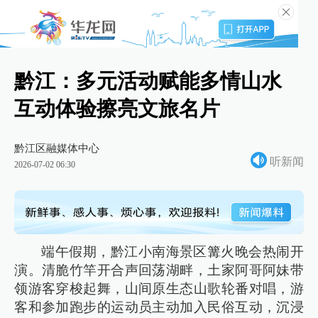
黔江：多元活动赋能多情山水
互动体验擦亮文旅名片
黔江区融媒体中心
听新闻
2026-07-02 06:30
端午假期，黔江小南海景区篝火晚会热闹开
演。清脆竹竿开合声回荡湖畔，土家阿哥阿妹带
领游客穿梭起舞，山间原生态山歌轮番对唱，游
客和参加跑步的运动员主动加入民俗互动，沉浸