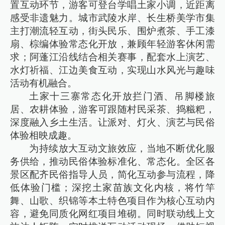
置互动环节，游客可登台学唱土家小调，近距离
感受非遗魅力。城市武陵水岸、长生桥美学市集
主打潮流轻互动，街头民乐、围炉煮茶、手工漆
扇、棕编体验常态化开放，兼顾年轻游客休闲需
求；阿蓬江沿线结合相关赛事，配套水上演艺、
水灯祈福、江边美食互动，实现山水风光与趣味
活动有机融合。
土家十三寨常态化开放拦门酒、吊脚楼旅
居、农耕体验，游客可跟随村民采茶、捣糍粑，
深度融入乡土生活。让派对、灯火、演艺与民俗
体验相映成趣。
为持续放大互动文旅效应，当地不断优化服
务供给，推动民俗体验标准化、常态化。全区各
景区配齐民俗指导人员，简化互动参与流程，降
低体验门槛；深挖土家苗族文化内核，将竹竿
舞、山歌、织锦等本土特色项目作为核心互动内
容，避免同质化网红项目堆砌。同时联动线上文