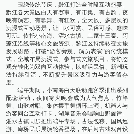
围绕传统节庆，黔江打造全时段互动盛宴。
黔江各大景区白天有赛事、有市集、有古韵，夜
晚有演艺、有歌舞、有狂欢，全天候、多层次的
沉浸式互动场景，让山水可赏、民俗可感、趣味
可玩。依托小南海、濯水古镇、土家十三寨、阿
蓬江沿线等核心文旅资源，黔江区持续转变文旅
发展思路，打破“游客旁观、演员表演”的传统模
式，全域布局沉浸式、参与式文旅项目，将静态
观光转化为双向互动体验，以鲜活民俗、新潮玩
法持续引流，不断提升景区吸引力与游客留存
度。
端午期间，小南海白天联动跑客季推出系列
配套活动，夜间篝火晚会成为人气焦点，竹竿
舞、山歌对唱、集体摆手舞循环上演，机器人与
游客同台互动打卡，湖岸音乐会唱响山野旋律。
濯水古镇同步推出端午专场，古法包粽、国风巡
游、廊桥民乐展演轮番登场，在后河古戏戏台设