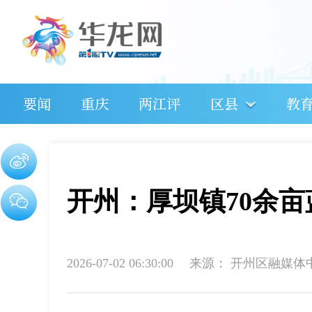
要闻
重庆
两江评
区县
教
开州：厚坝镇70余
2026-07-02 06:30:00
来源：
开州区融媒体