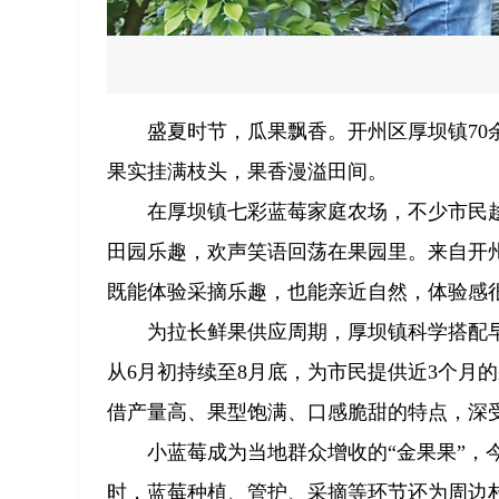
盛夏时节，瓜果飘香。开州区厚坝镇7
果实挂满枝头，果香漫溢田间。
在厚坝镇七彩蓝莓家庭农场，不少市民
田园乐趣，欢声笑语回荡在果园里。来自开
既能体验采摘乐趣，也能亲近自然，体验感
为拉长鲜果供应周期，厚坝镇科学搭配
从6月初持续至8月底，为市民提供近3个月
借产量高、果型饱满、口感脆甜的特点，深
小蓝莓成为当地群众增收的“金果果”，今
时，蓝莓种植、管护、采摘等环节还为周边