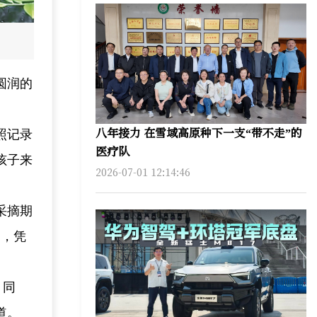
圆润的
八年接力 在雪域高原种下一支“带不走”的
照记录
医疗队
孩子来
2026-07-01 12:14:46
采摘期
种，凭
。同
道。