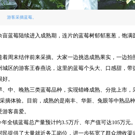
游客采摘蓝莓。
0余亩蓝莓陆续进入成熟期，连片的蓝莓树郁郁葱葱，饱满
趁着周末结伴前来采摘。大家一边挑选成熟果实，一边拍
州城区的游客王春燕说，这里的蓝莓个头大、口感甜，带
很好。
早、中、晚熟三类蓝莓品种，实现错峰成熟、分批上市，
的采摘体验。目前，成熟的是南丰、华新、兔眼等中熟品
受游客喜爱。
年全镇蓝莓总产量预计约3.5万斤、年产值可达105万元
村民提供了大量就近务工岗位，进一步拓宽了群众增收渠