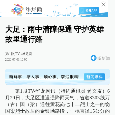
大足：雨中清障保通 守护英雄
故里通行路
第1眼TV-华龙网
听新闻
2026-07-01 16:05
第1眼TV-华龙网讯（特约通讯员 蒋文友）6
月29日，大足区遭遇强降雨天气，省道S303线万
（古）国（梁）通往黄花岗七十二烈士之一的饶
国梁烈士故居的金银坳路段，一棵直径15公分的