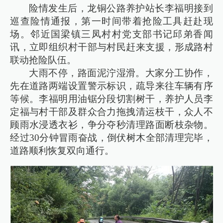
险情发生后，龙铜公路养护站长李福明接到
巡查险情通报，第一时间带着抢险工具赶赴现
场。邻近国梁镇三凤村村党支部书记邱弟香闻
讯，立即组织村干部与村民赶来支援，形成路村
联动抢险队伍。
大雨不停，路面泥泞湿滑。大家分工协作，
先在道路两端设置警示标识，疏导来往车辆有序
等候。李福明用油锯分段切割树干，养护人员李
定福与村干部及群众合力拖拽清运枝干，众人不
顾雨水浸透衣衫，争分夺秒清理路面断枝杂物。
经过30分钟冒雨奋战，倒伏树木全部清理完毕，
道路顺利恢复双向通行。