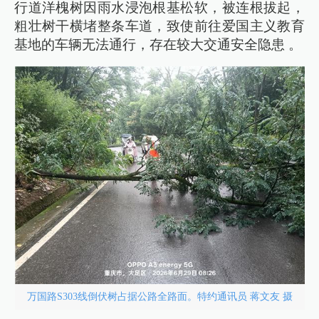
行道洋槐树因雨水浸泡根基松软，被连根拔起，
粗壮树干横堵整条车道，致使前往爱国主义教育
基地的车辆无法通行，存在较大交通安全隐患 。
万国路S303线倒伏树占据公路全路面。特约通讯员 蒋文友 摄