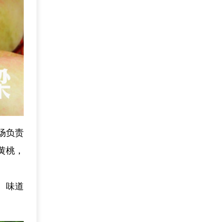
场负责
黄桃，
、味道