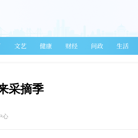
育
文艺
健康
财经
问政
生活
来采摘季
中心