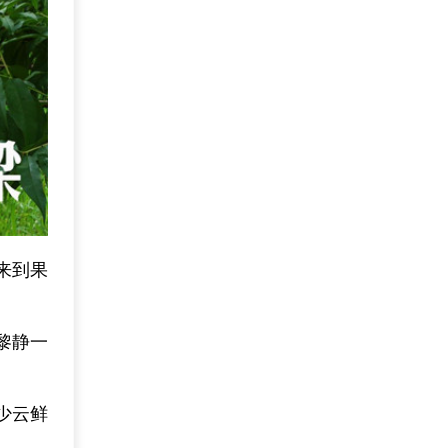
来到果
黎静一
少云鲜