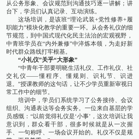
从公务形象、会议规范到沟通技巧逐一讲解；讲
台下，学员们认真记录、互动演练。
这场培训，是该班“理论武装+党性修养+履
职能力”模块化教学的重要一环。从会务礼仪的细
节规范，到中国式现代化民主法治的宏观视野，
中青班学员在“内外兼修”中淬炼本领，为走好新
时代群众路线打牢根基。
“小礼仪”关乎“大形象”
“中青年干部要明晓生活礼仪、工作礼仪、社
交礼仪——懂程序、懂规则、识礼节、识进
退。”授课教师的这句话，让不少学员重新审视日
常工作中的细节。
培训中，学员们系统学习了公务接待、会议
组织、沟通表达等会务实务。一位来自基层的学
员感慨：“以前觉得礼仪是‘小事’，这次培训让我
意识到，群众看干部，很多时候就是从一次握
手、一句称呼、一场会议开始的。礼仪不仅是规