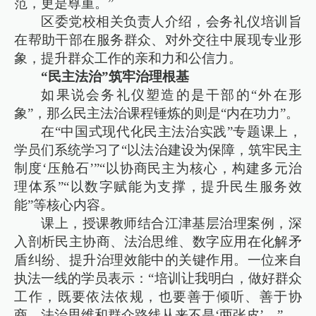
范，更是尊重。”
区委党校相关负责人介绍，会务礼仪培训旨
在帮助干部在服务群众、对外交往中展现专业形
象，提升群众工作的亲和力和公信力。
“民主法治”筑牢治理根基
如果说会务礼仪塑造的是干部的“外在形
象”，那么民主法治课程锤炼的则是“内在功力”。
在“中国式现代化民主法治实践”专题课上，
学员们系统学习了“以法治建设为保障，筑牢民主
制度‘压舱石’”“以协商民主为核心，构建多元治
理体系”“以数字赋能为支撑，提升民生服务效
能”等核心内容。
课上，授课教师结合江津基层治理案例，深
入剖析民主协商、法治思维、数字应用在化解矛
盾纠纷、提升治理效能中的关键作用。一位来自
执法一线的学员表示：“培训让我明白，做好群众
工作，既要依法依规，也要善于倾听、善于协
商。法治思维和群众路线从来不是‘两张皮’。”