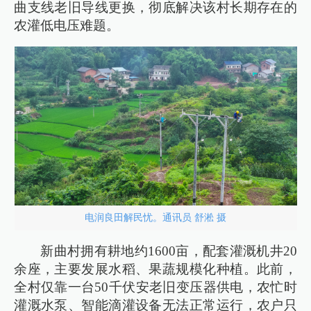
曲支线老旧导线更换，彻底解决该村长期存在的
农灌低电压难题。
电润良田解民忧。通讯员 舒淞 摄
新曲村拥有耕地约1600亩，配套灌溉机井20
余座，主要发展水稻、果蔬规模化种植。此前，
全村仅靠一台50千伏安老旧变压器供电，农忙时
灌溉水泵、智能滴灌设备无法正常运行，农户只