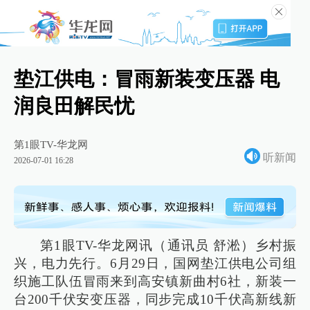
垫江供电：冒雨新装变压器 电
润良田解民忧
第1眼TV-华龙网
听新闻
2026-07-01 16:28
第1眼TV-华龙网讯（通讯员 舒淞）乡村振
兴，电力先行。6月29日，国网垫江供电公司组
织施工队伍冒雨来到高安镇新曲村6社，新装一
台200千伏安变压器，同步完成10千伏高新线新