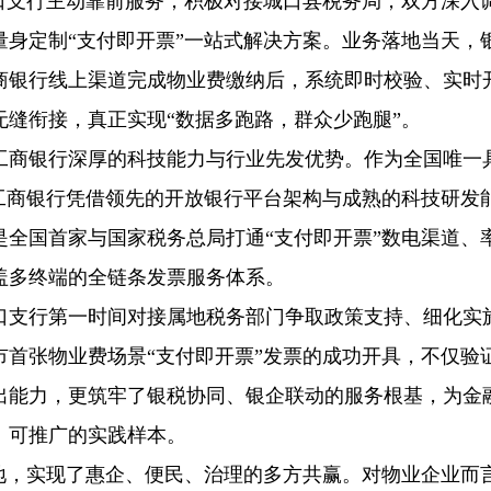
城口支行主动靠前服务，积极对接城口县税务局，双方深入
身定制“支付即开票”一站式解决方案。业务落地当天，
商银行线上渠道完成物业费缴纳后，系统即时校验、实时
缝衔接，真正实现“数据多跑路，群众少跑腿”。
工商银行深厚的科技能力与行业先发优势。作为全国唯一
工商银行凭借领先的开放银行平台架构与成熟的科技研发
全国首家与国家税务总局打通“支付即开票”数电渠道、
盖多终端的全链条发票服务体系。
口支行第一时间对接属地税务部门争取政策支持、细化实
首张物业费场景“支付即开票”发票的成功开具，不仅验
出能力，更筑牢了银税协同、银企联动的服务根基，为金
、可推广的实践样本。
落地，实现了惠企、便民、治理的多方共赢。对物业企业而