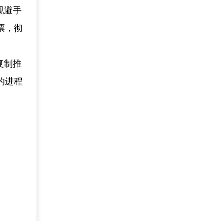
规避手
票，彻
复制推
的进程