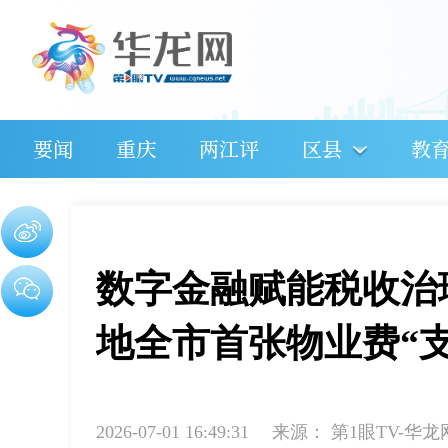
要闻
重庆
两江评
区县
教
数字金融赋能税收治
地全市首张物业费“
2026-07-01 16:49:31
来源：
第1眼TV-华龙