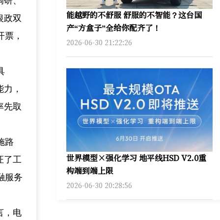
调研、
能越野的不舒服 舒服的不智能？这台国
银政双
产“方盒子”全给你配齐了！
开票，
2026-06-30 21:22:26
具
能力，
率先取
施路
世界模型×强化学习 地平线HSD V2.0重
证了工
构端到端上限
融服务
2026-06-30 20:28:56
言，电