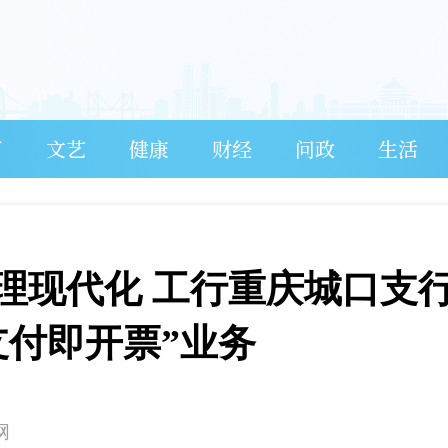
育
文艺
健康
财经
问政
生活
理现代化 工行重庆城口支
支付即开票”业务
网