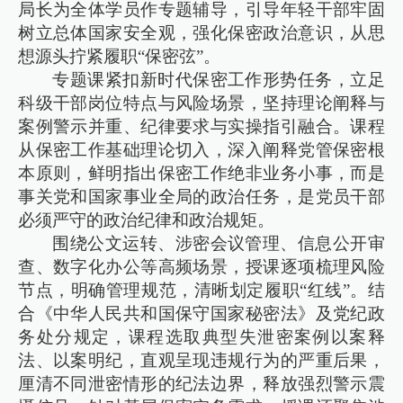
局长为全体学员作专题辅导，引导年轻干部牢固
树立总体国家安全观，强化保密政治意识，从思
想源头拧紧履职“保密弦”。
专题课紧扣新时代保密工作形势任务，立足
科级干部岗位特点与风险场景，坚持理论阐释与
案例警示并重、纪律要求与实操指引融合。课程
从保密工作基础理论切入，深入阐释党管保密根
本原则，鲜明指出保密工作绝非业务小事，而是
事关党和国家事业全局的政治任务，是党员干部
必须严守的政治纪律和政治规矩。
围绕公文运转、涉密会议管理、信息公开审
查、数字化办公等高频场景，授课逐项梳理风险
节点，明确管理规范，清晰划定履职“红线”。结
合《中华人民共和国保守国家秘密法》及党纪政
务处分规定，课程选取典型失泄密案例以案释
法、以案明纪，直观呈现违规行为的严重后果，
厘清不同泄密情形的纪法边界，释放强烈警示震