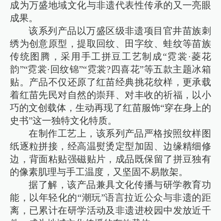
成为万盛地域文化与非遗代表性传承的又一亮眼
成果。
该系列产品以万盛区级非遗项目官井苗族刺
绣为创意原型，提取回纹、田字纹、蛙纹等苗族
传统图腾，采用手工拼豆工艺制成“霓裳·菱花
韵”“霓裳·回纹锦”“霓裳?四喜花”等五款主题冰箱
贴。产品不仅还原了红苗经典挑花纹样，更承载
着红苗先民对自然的崇拜、对丰收的祈福，以小
巧的文创载体，生动再现了红苗服饰“穿在身上的
史书”这一独特文化特质。
在制作工艺上，该系列产品严格按照纹样图
纸逐粒拼接，经高温熨烫定型加固、边缘精细修
边，背面粘贴强磁贴片，成品既保留了拼豆独有
的像素肌理与手工温度，又坚固不易散架。
据了解，该产品兼具文化传播与研学教育功
能，以年轻化的“潮玩”语言拉近公众与非遗的距
离，已累计在研学活动及非遗进校园中发放近千