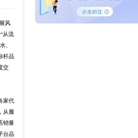
发展风
“从流
酒水、
标杆品
度交
各家代
，从履
店销量
平台品