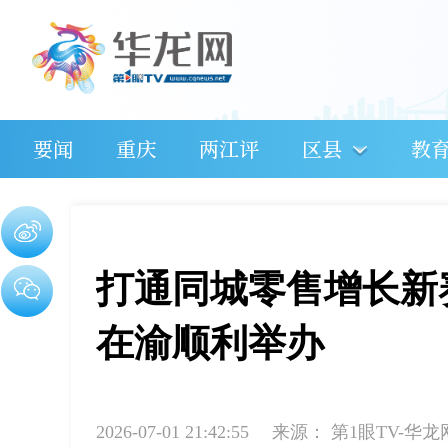
要闻
重庆
两江评
区县
教
打通同城零售增长新
在渝顺利举办
2026-07-01 21:42:55
来源：
第1眼TV-华龙