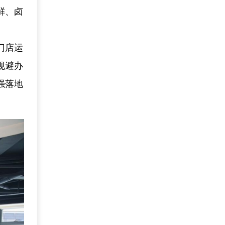
鲜、卤
门店运
规避办
强落地