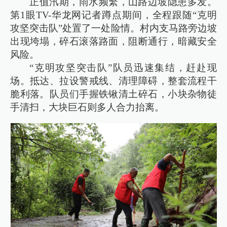
正值汛期，雨水频繁，山路边坡隐患多发。
第1眼TV-华龙网记者蹲点期间，全程跟随“克明
攻坚突击队”处置了一处险情。村内支马路旁边坡
出现垮塌，碎石滚落路面，阻断通行，暗藏安全
风险。
“克明攻坚突击队”队员迅速集结，赶赴现
场。抵达、拉设警戒线、清理障碍，整套流程干
脆利落。队员们手握铁锹清土碎石，小块杂物徒
手清扫，大块巨石则多人合力抬离。