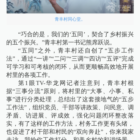
青丰村同心堂。
“巧合的是，我们的‘五同’，契合了乡村振兴
的五个振兴。”青丰村第一书记熊席跃说。
“五同”之外，青丰村还自创了“五步工作
法”，通过“一讲”“二问”“三调”“四访”“五评”完成
可学习和可考核的闭环，从而更顺畅高效地开展
村里的各项工作。
第1眼TV-华龙网记者注意到，青丰村根
据“三事分流”原则，将村里的“大事、小事、私
事”进行分类处理，总结出了这套接地气的“五步
工作法”，组织党员、干部等讲政策、问民意、调
矛盾、访进展、评成效，强化问题闭环整改落
实，有了这样的工作方法，村务工作更有头绪，
也促进了村干部和村民的“双向奔赴”，你来我家
走访，我给你工作打分，和美乡村的和谐场景，