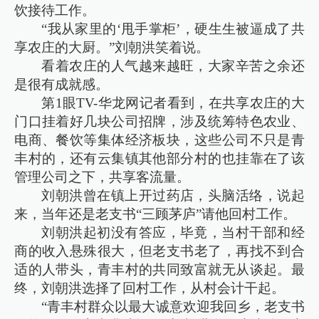
饮接待工作。
“我从家里的‘甩手掌柜’，硬生生被逼成了共
享农庄的大厨。”刘朝洪笑着说。
看着农庄的人气越来越旺，大家辛苦之余还
是很有成就感。
第1眼TV-华龙网记者看到，在共享农庄的大
门口挂着好几块公司招牌，涉及统筹特色农业、
电商、餐饮等集体经济板块，这些公司不只是青
丰村的，还有云集镇其他部分村的也挂靠在了该
管理公司之下，共享客流量。
刘朝洪曾在镇上开过药店，头脑活络，说起
来，当年还是老支书“三顾茅庐”请他回村工作。
刘朝洪起初没有答应，毕竟，当村干部和经
商的收入悬殊很大，但老支书老了，再找不到合
适的人带头，青丰村的共同致富就无从谈起。最
终，刘朝洪选择了回村工作，从村会计干起。
“青丰村群众以最大诚意欢迎我回乡，老支书