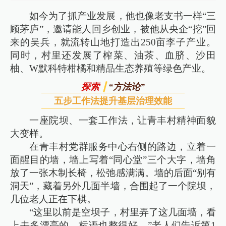
如今为了抓产业发展，他也像老支书一样“三
顾茅庐”，邀请能人回乡创业，被他从央企“挖”回
来的吴兵，就流转山地打造出250亩李子产业。
同时，村里还发展了榨菜、油茶、血脐、沙田
柚、W默科特柑橘和精品生态养殖等绿色产业。
“方法论”
探索
五步工作法提升基层治理效能
一座院坝、一套工作法，让青丰村精神面貌
大变样。
在青丰村党群服务中心右侧的路边，立着一
面醒目的墙，墙上写着“同心堂”三个大字，墙角
放了一张木制长椅，松弛感满满。墙的后面“别有
洞天”，藏着另外几面半墙，合围起了一个院坝，
几位老人正在下棋。
“这里以前是空坝子，村里弄了这几面墙，看
上去多漂亮的，标语也整得好。”老人们告诉第1