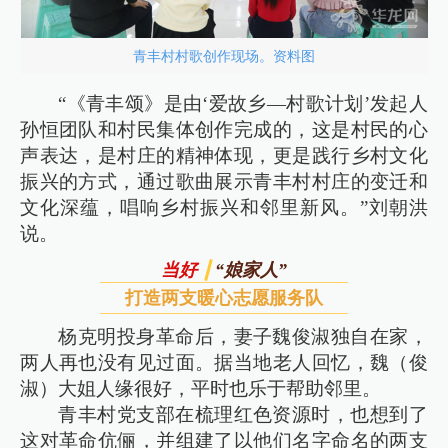
青丰村村歌创作现场。资料图
“《青丰颂》是由‘爱故乡—村歌计划’发起人
孙恒团队和村民集体创作完成的，这是村民的心
声表达，是村庄的精神体现，更是践行乡村文化
振兴的方式，通过歌曲展示青丰村村庄的变迁和
文化深蕴，唱响乡村振兴和邻里新风。”刘朝洪
说。
“娘家人”
当好
打造两支暖心志愿服务队
杨克明投身革命后，妻子魏俊淑独自在家，
两人再也没有见过面。据当地老人回忆，魏（俊
淑）大姐人缘很好，平时也乐于帮助邻里。
青丰村党支部在梳理红色资源时，也想到了
这对革命伉俪，并组建了以他们名字命名的两支