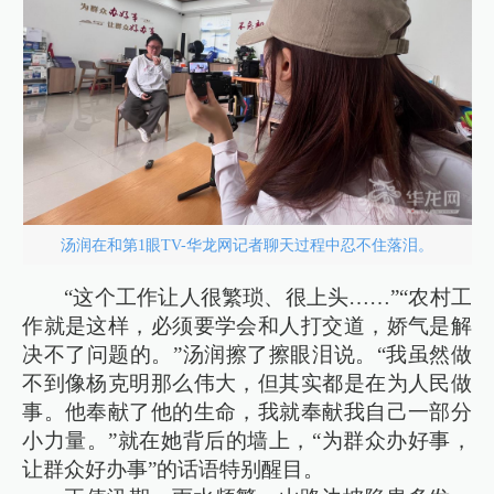
汤润在和第1眼TV-华龙网记者聊天过程中忍不住落泪。
“这个工作让人很繁琐、很上头……”“农村工
作就是这样，必须要学会和人打交道，娇气是解
决不了问题的。”汤润擦了擦眼泪说。“我虽然做
不到像杨克明那么伟大，但其实都是在为人民做
事。他奉献了他的生命，我就奉献我自己一部分
小力量。”就在她背后的墙上，“为群众办好事，
让群众好办事”的话语特别醒目。