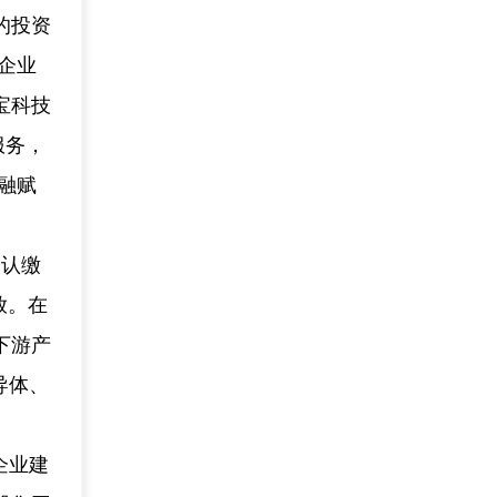
的投资
羚企业
宝科技
服务，
融赋
，认缴
放。在
下游产
导体、
企业建