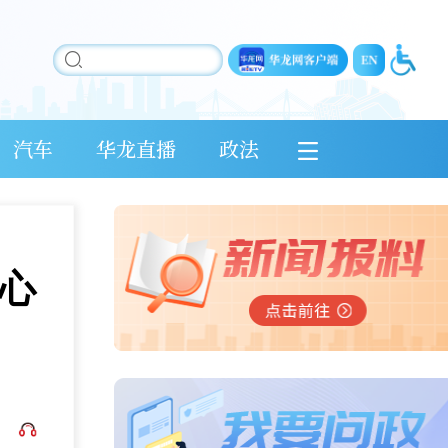
汽车
华龙直播
政法
心