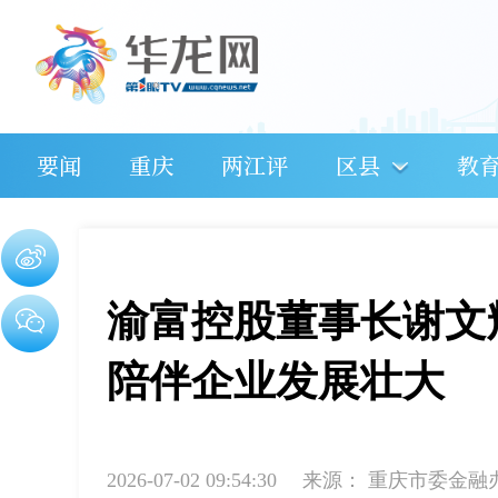
要闻
重庆
两江评
区县
教
渝富控股董事长谢文
陪伴企业发展壮大
2026-07-02 09:54:30
来源：
重庆市委金融