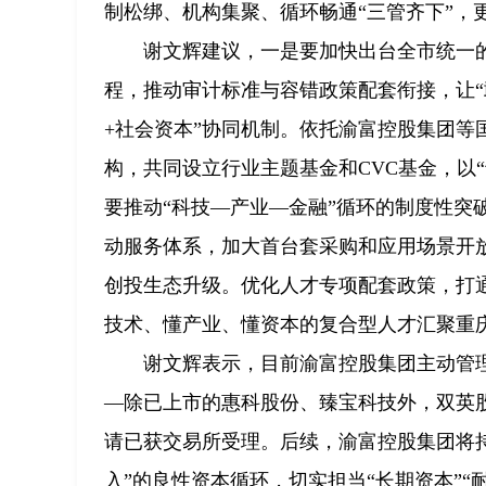
制松绑、机构集聚、循环畅通“三管齐下”，
谢文辉建议，一是要加快出台全市统一
程，推动审计标准与容错政策配套衔接，让“
+社会资本”协同机制。依托渝富控股集团
构，共同设立行业主题基金和CVC基金，以
要推动“科技—产业—金融”循环的制度性突
动服务体系，加大首台套采购和应用场景开
创投生态升级。优化人才专项配套政策，打
技术、懂产业、懂资本的复合型人才汇聚重
谢文辉表示，目前渝富控股集团主动管理
—除已上市的惠科股份、臻宝科技外，双英股
请已获交易所受理。后续，渝富控股集团将
入”的良性资本循环，切实担当“长期资本”“