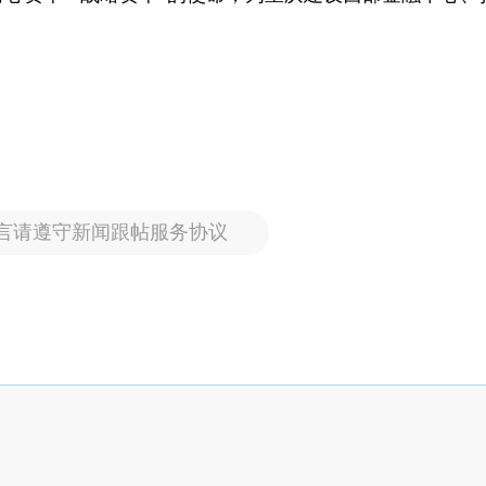
言请遵守新闻跟帖服务协议