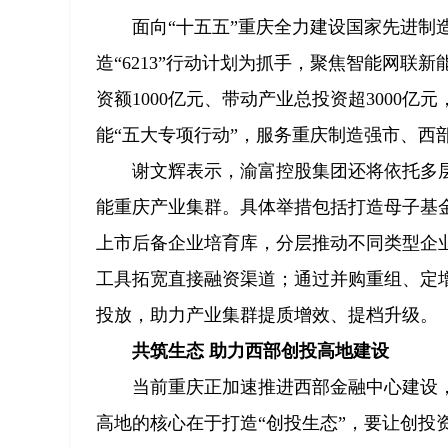
面向“十五五”重庆全力建设国家先进制
造“6213”行动计划为抓手，聚焦智能网联新
资额1000亿元、带动产业总投资超3000
能“五大专项行动”，服务重庆制造强市、西
谢文辉表示，渝富控股集团还将依托多
能重庆产业集群。具体举措包括打造母子基
上市后备企业培育库，分层推动不同类型企
工具拓宽直接融资渠道；通过并购重组、定
投放，助力产业集群提质增效、提档升级。
共筑生态 助力西部创投高地建设
当前重庆正加速推进西部金融中心建设
高地的核心在于打造“创投生态”，要让创投