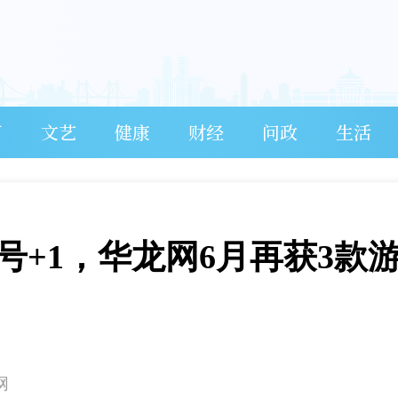
育
文艺
健康
财经
问政
生活
号+1，华龙网6月再获3款
网