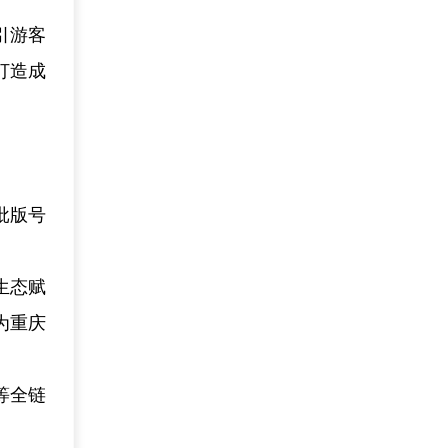
引游客
打造成
批版号
生态赋
为重庆
等全链