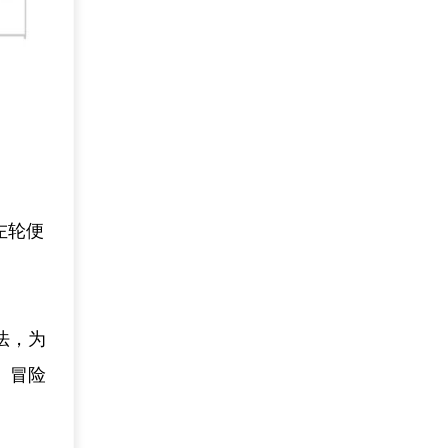
左轮便
法，为
、冒险