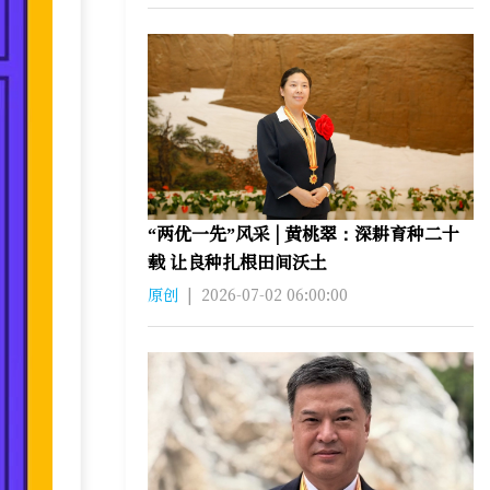
“两优一先”风采 | 黄桃翠：深耕育种二十
载 让良种扎根田间沃土
原创
|
2026-07-02 06:00:00