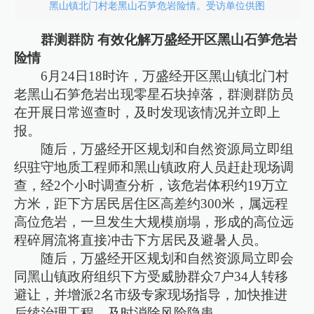
黑山镇北门村老黑山石笋危岩险情。受访单位供图
群测群防 有效化解万盛经开区黑山石笋危岩
险情
6月24日18时许，万盛经开区黑山镇北门村
老黑山石笋危岩出现零星石块掉落，群测群防员
在开展日常巡查时，及时发现该情况并立即上
报。
随后，万盛经开区规划和自然资源局立即组
织驻守地质工程师和黑山镇政府人员赶赴现场调
查，经2个小时调查分析，该危岩体积约19万立
方米，距下方居民居住区高差约300米，属远程
高位危岩，一旦发生大规模崩塌，形成的高位远
程碎屑流将直接冲击下方居民及避暑人员。
随后，万盛经开区规划和自然资源局立即会
同黑山镇政府组织下方受威胁群众7户34人转移
避让，并增派2名市级专家现场指导，加快推进
后续治理工程，及时消除风险隐患。