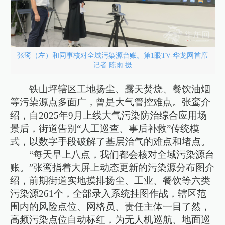
张鸾（左）和同事核对全域污染源台账。第1眼TV-华龙网首席
记者 陈雨 摄
铁山坪辖区工地扬尘、露天焚烧、餐饮油烟
等污染源点多面广，曾是大气管控难点。张鸾介
绍，自2025年9月上线大气污染防治综合应用场
景后，街道告别“人工巡查、事后补救”传统模
式，以数字手段破解了基层治气的难点和堵点。
“每天早上八点，我们都会核对全域污染源台
账。”张鸾指着大屏上动态更新的污染源分布图介
绍，前期街道实地摸排扬尘、工业、餐饮等六类
污染源261个，全部录入系统挂图作战，辖区范
围内的风险点位、网格员、责任主体一目了然，
高频污染点位自动标红，为无人机巡航、地面巡