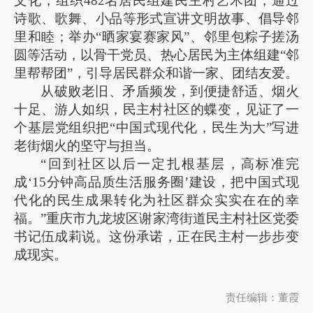
文化，组织482名居民组建民主村艺术团，通过
诗歌、歌舞、小品等形式宣讲文明故事、倡导邻
里和睦；举办“晒家宴赛家风”、邻里包粽子搓汤
圆等活动，以骨干党员、热心居民为主体组建“邻
里帮帮团”，引导居民群众和谐一家、团结友爱。
从破败老旧、矛盾频发，到便捷舒适、烟火
十足、游人如织，民主村社区的蝶变，见证了一
个基层党组织把“中国式现代化，民生为大”写进
老街烟火的坚守与担当。
“回到社区以后一定扎根基层，高标准完
成‘15分钟高品质生活服务圈’建设，把中国式现
代化的民生成果转化为社区群众实实在在的幸
福。”重庆市九龙坡区谢家湾街道民主村社区党委
书记伍成莉说。这份承诺，正在民主村一步步变
成现实。
责任编辑：董霞