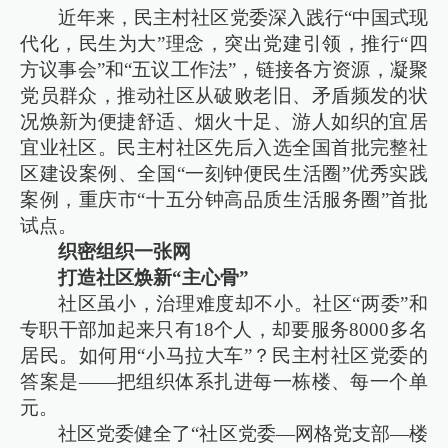
近年来，民主村社区党委深入践行“中国式现
代化，民生为大”理念，突出党建引领，推行“四
方议事会”和“五议工作法”，链接各方资源，凝聚
党员群众，推动社区从破败老旧、矛盾频发的状
况焕新为便捷舒适、烟火十足、游人如织的宜居
宜业社区。民主村社区先后入选全国首批完整社
区建设案例、全国“一刻钟便民生活圈”优秀实践
案例，重庆市“十五分钟高品质生活服务圈”首批
试点。
织密组织一张网
打造社区焕新“主心骨”
社区虽小，治理难度却不小。社区“两委”和
专职干部加起来只有18个人，却要服务8000多名
居民。如何用“小马拉大车”？民主村社区党委的
答案是——把组织体系扎进每一栋楼、每一个单
元。
社区党委健全了“社区党委—网格党支部—楼