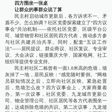
四方围坐一张桌
让群众的事群众说了算
民主村启动城市更新后，各方诉求不一、矛
盾不少。怎么协调？社区党委探索建立了“四方议
事会”共治机制——依托社区党委、区级平台公
司、城管物管和社区居民四方代表，推动多方参
与社区共建共治共享。同时，配套“五议工作
法”——居民提议、群众商议、社区复议、专业审
议、大会决议，链接重庆大学、国家电网、社工
组织等提供专业支持。
民主村社区二栋曾有一面1.8米高的危墙，墙
灰掉了一地，居民反映：“感觉随时要倒。”网格
员获知情况之后，立即向社区反映。紧急处置
后，危墙怎么改？四方议事会上，大家商量着
办。第一次议事，社区党委、九龙城市更新公
司、物业管理公司、社区居民等各方代表围坐一
起，达成拆除危墙的共识。第二次议事，九龙坡