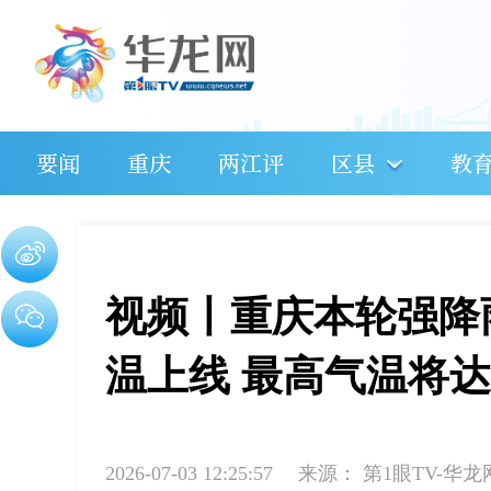
要闻
重庆
两江评
区县
教
视频丨重庆本轮强降
温上线 最高气温将达
2026-07-03 12:25:57
来源：
第1眼TV-华龙