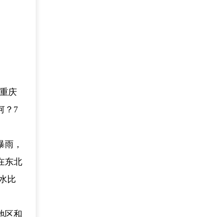
，重庆
何？7
暴雨，
在东北
水比
地区和