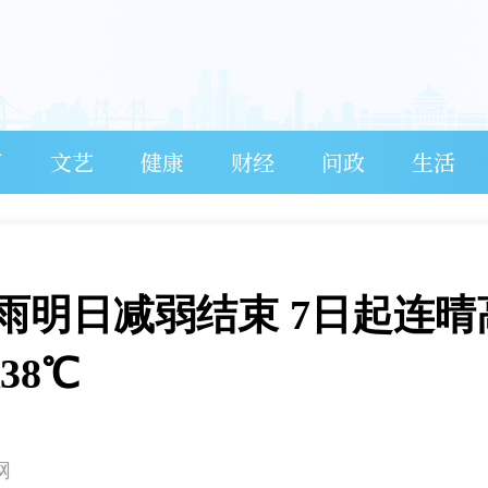
育
文艺
健康
财经
问政
生活
雨明日减弱结束 7日起连晴
38℃
网