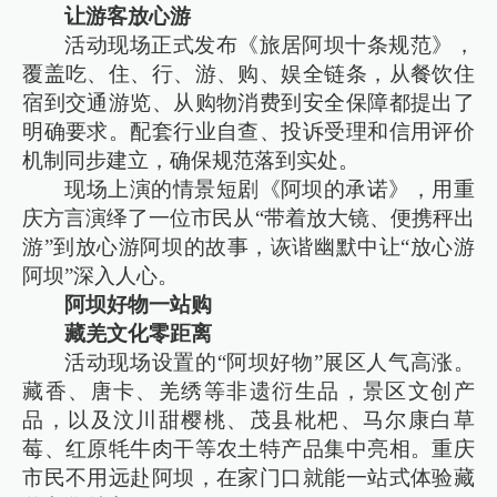
让游客放心游
活动现场正式发布《旅居阿坝十条规范》，
覆盖吃、住、行、游、购、娱全链条，从餐饮住
宿到交通游览、从购物消费到安全保障都提出了
明确要求。配套行业自查、投诉受理和信用评价
机制同步建立，确保规范落到实处。
现场上演的情景短剧《阿坝的承诺》，用重
庆方言演绎了一位市民从“带着放大镜、便携秤出
游”到放心游阿坝的故事，诙谐幽默中让“放心游
阿坝”深入人心。
阿坝好物一站购
藏羌文化零距离
活动现场设置的“阿坝好物”展区人气高涨。
藏香、唐卡、羌绣等非遗衍生品，景区文创产
品，以及汶川甜樱桃、茂县枇杷、马尔康白草
莓、红原牦牛肉干等农土特产品集中亮相。重庆
市民不用远赴阿坝，在家门口就能一站式体验藏