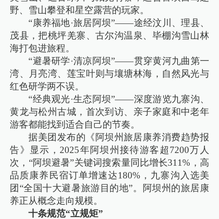
野、雪山攀登和星空露营的玩家。
“康养福地·旅居阿坝”——途经汶川、理县、
茂县，把桃坪羌寨、古尔沟温泉、毕棚沟雪山林
海打包进旅程。
“避暑研学·清凉阿坝”——贯穿黄河九曲第一
湾、月亮湾、莲宝叶则与壤塘林海，自然风光与
红色研学两不误。
“经典观光·生态阿坝”——深度游览九寨沟、
黄龙与松州古城，首次到访、亲子家庭和中老年
游客都能找到适合自己的节奏。
据美团发布的《阿坝州旅居康养消费趋势报
告》显示，2025年阿坝州接待游客超7200万人
次，“阿坝避暑”关键词搜索量同比增长311%，高
品质康养民宿订单增速达180%，九寨沟入选美
团“全国十大避暑旅游目的地”。阿坝州的旅居康
养正从概念走向规模。
十条规范“立规矩”