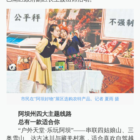
市民在“阿坝好物”展区选购农特产品。记者 夏雨 摄
阿坝州四大主题线路
总有一款适合你
“户外天堂·乐玩阿坝”——串联四姑娘山、三
奥雪山、达古冰川与藏羌村寨，适合喜欢自驾越