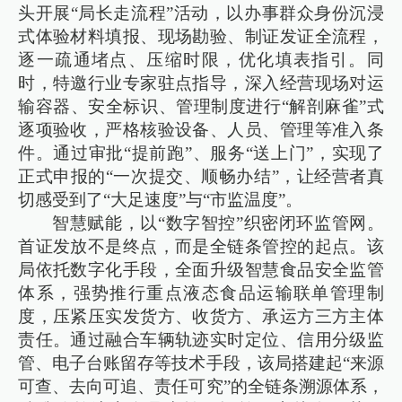
头开展“局长走流程”活动，以办事群众身份沉浸
式体验材料填报、现场勘验、制证发证全流程，
逐一疏通堵点、压缩时限，优化填表指引。同
时，特邀行业专家驻点指导，深入经营现场对运
输容器、安全标识、管理制度进行“解剖麻雀”式
逐项验收，严格核验设备、人员、管理等准入条
件。通过审批“提前跑”、服务“送上门”，实现了
正式申报的“一次提交、顺畅办结”，让经营者真
切感受到了“大足速度”与“市监温度”。
智慧赋能，以“数字智控”织密闭环监管网。
首证发放不是终点，而是全链条管控的起点。该
局依托数字化手段，全面升级智慧食品安全监管
体系，强势推行重点液态食品运输联单管理制
度，压紧压实发货方、收货方、承运方三方主体
责任。通过融合车辆轨迹实时定位、信用分级监
管、电子台账留存等技术手段，该局搭建起“来源
可查、去向可追、责任可究”的全链条溯源体系，