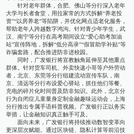
针对老年群体，合肥、佛山等分行深入老年
大学与长者食堂，用拉家常的方式拆解“养老投
资”“以房养老”等陷阱，并优化网点适老化服务，
帮助老年人跨越数字鸿沟。针对青少年学生，武
汉、南宁等分行在高考期间设立“爱心助考加油
站”宣传阵地，拆解“低分高录”“假冒助学补贴”等
诈骗套路，配合推进防非进校园。
同时，广发银行将宣教触角延伸至其他重点
群体。针对货车司机、外卖快递小哥等户外劳动
者，北京、东莞等分行组建流动宣传车队，南
京、清远等分行布设爱心驿站，抓住他们等餐、
充电的碎片化时间普及防非知识。此外，北京分
行为自闭症儿童量身定制金融趣味运动会，上海
分行推出专属手语科普视频。广发银行正以务实
举措，让金融知识真正触手可及。
面向未来，广发银行将持续推动数智变革向
更深层次赋能。通过区块链、隐私计算等前沿技