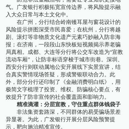
气。广发银行积极拓宽宣传边界，将风险提示融
入大众日常与本土文化中。
在广州，分行结合岭南镬耳屋与窗花设计的
风险提示拼图深受市民喜爱；在杭州，分行将越
剧、滚灯等非物质文化遗产元素巧妙融入防非海
报；在济南，一段段山东快板短视频揭示养老骗
局真相。成都、大连等分行将公交车改造为“宣教
流动车厢”，让防非标语穿梭于城市街巷。深圳、
西安分行则联动属地公安开展线下实景宣讲，结
合真实警情现场答疑，形成警银联动合力。此
外，部分分行还印制了《金融消费明白纸》，用
极简文字梳理了投资、维权、防骗核心要点，有
效提升了防非宣传的社会覆盖面和影响力。
精准滴灌：分层宣教，守住重点群体钱袋子
非法集资套路深，不同群体的易受骗场景差
异显著。为此，广发银行开展分层风险预警提
示，靶向施治精准宣传。