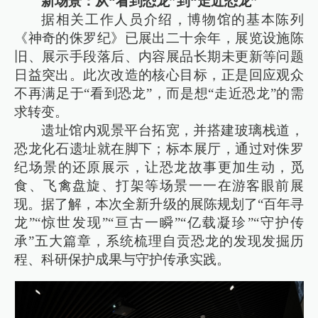
新场景：从“看到恐龙”到“走近恐龙”
据相关工作人员介绍，博物馆的基本陈列
《神奇的侏罗纪》已展出二十余年，展览设施陈
旧、展示手段落后、内容展品长期未更新等问题
日益突出。此次改造的核心目标，正是回应观众
不再满足于“看到恐龙”，而是想“走近恐龙”的需
求转变。
遗址馆内观景平台拓宽，并搭建玻璃栈道，
恐龙化石遗址就在脚下；标本展厅，通过对侏罗
纪场景的还原展示，让恐龙故事更加生动，觅
食、飞禽盘旋、打架等场景一一在游客眼前展
现。据了解，本次全新升级的展陈规划了“百年寻
龙”“惊世发现”“亘古一瞬”“亿载凝珍”“守护传
承”五大篇章，系统梳理自贡恐龙的发现发掘历
程、科研保护成果与守护传承实践。