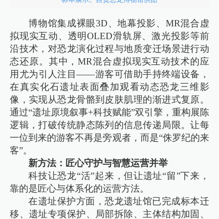
博物馆集成裸眼3D、地幕投影、MR混合虚
拟现实互动、透明OLED滑轨屏、激光投影等前
沿技术，对恐龙演化过程与地质变迁场景进行动
态还原。其中，MR混合虚拟现实互动技术的应
用尤为引人注目——游客可借助手持终端设备，
在真实化石遗址表面叠加观看动态恐龙三维影
像，实现从恐龙骨骼到皮肤肌理的渐进式复原。
通过“遗址原境叙事+科技赋能”双引擎，重构展陈
逻辑，打破传统静态陈列的信息传递局限。让每
一位到来的游客不再是旁观者，而是“侏罗纪的来
客”。
新方法：匠心守护与智慧运营并举
科技让恐龙“活”起来，但让遗址“留”下来，
靠的是匠心与体系化的运营方法。
在遗址保护方面，恐龙遗址馆已完成标本迁
移、遗址专项保护、局部拆除、主体结构加固、