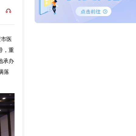
庆市医
导，重
地承办
满落