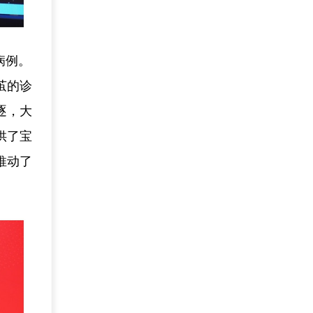
病例。
茧的诊
逐，大
供了宝
推动了