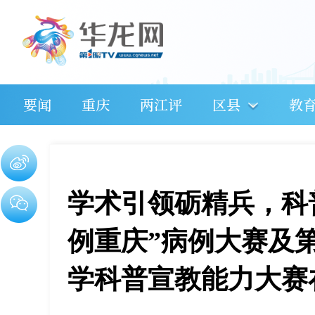
要闻
重庆
两江评
区县
教
学术引领砺精兵，科
例重庆”病例大赛及第
学科普宣教能力大赛