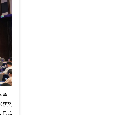
医学
和获奖
，已成