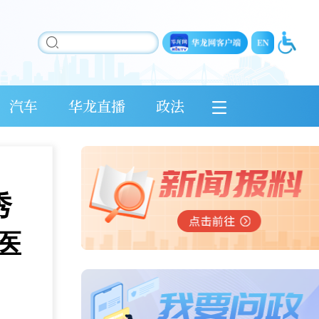
汽车
华龙直播
政法
秀
医