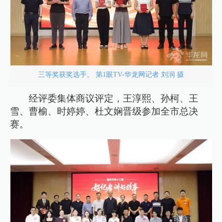
三等奖获奖选手。 第1眼TV-华龙网记者 刘润 摄
经评委集体商议评定，王淳熙、孙柯、王
雪、曹榆、时婷婷、杜文娴晋级参加全市总决
赛。