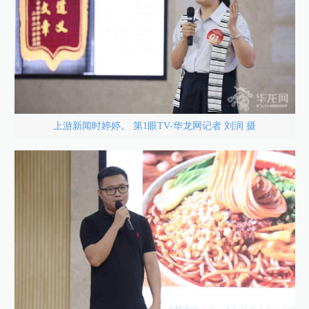
上游新闻时婷婷。 第1眼TV-华龙网记者 刘润 摄