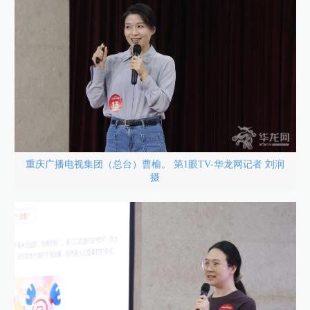
重庆广播电视集团（总台）曹榆。 第1眼TV-华龙网记者 刘润
摄