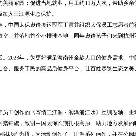
的美丽家园；促进当地就业，用工约11万人次，帮助乡亲
极加入三江源生态保护。
3年，中国太保邀请奥运冠军丁霞并组织太保员工志愿者前
教室，并落地首个小排球基地，同年邀请孩子们来到杭州
。2023年，为更好满足海南州全龄人口的健身需求，中
结合、服务于民的高品质健身平台，让百姓尽览生态之美
年员工创作的《寄情三江源・润泽浦江水》丝绸卷轴，生
回赠锦旗，致谢中国太保长期扎根高原、助力地方发展的
的那抹绿”为题，为活动创作了三江源系列画作，并在公园