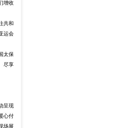
们增收
往共和
亚运会
国太保
、尽享
动呈现
暖心付
现场展